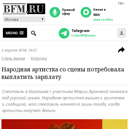
16+
Канал в
прямой
эфир
MAX
Москва
max.ru/bfm
Telegram
МЕНЮ
t.me/BFMnews
3 апреля 2018, 19:37
Стиль жизни
Культура
Народная артистка со сцены потребовала
выплатить зарплату
Спектакль в Когалыме с участием Марии Ароновой оказался
под угрозой срыва. Народная артистка вышла к зрителям
и сообщила, что спектакль начнется лишь тогда, когда
артисты получат деньги