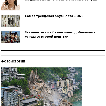
Самая трендовая обувь лета – 2026
Знаменитости и бизнесмены, добившиеся
успеха со второй попытки
Как защититься от солнца на курорте?
ФОТОИСТОРИИ
Кто изобрел средства связи?