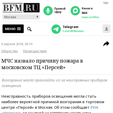
16+
Канал в
прямой
эфир
MAX
Москва
max.ru/bfm
Telegram
МЕНЮ
t.me/BFMnews
6 апреля 2018, 20:10
Общество
Происшествия
МЧС назвало причину пожара в
московском ТЦ «Персей»
Возгорание могло произойти из-за неисправных приборов
освещения
Неисправность приборов освещения могла стать
наиболее вероятной причиной возгорания в торговом
центре «Персей» в Москве. Об этом сообщает
РИА
«Новости»
со ссылкой на заявление начальника