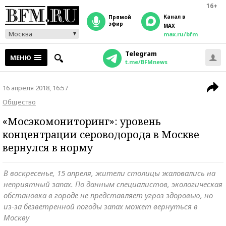
16+
Канал в
прямой
эфир
MAX
Москва
max.ru/bfm
Telegram
МЕНЮ
t.me/BFMnews
16 апреля 2018, 16:57
Общество
«Мосэкомониторинг»: уровень
концентрации сероводорода в Москве
вернулся в норму
В воскресенье, 15 апреля, жители столицы жаловались на
неприятный запах. По данным специалистов, экологическая
обстановка в городе не представляет угроз здоровью, но
из-за безветренной погоды запах может вернуться в
Москву