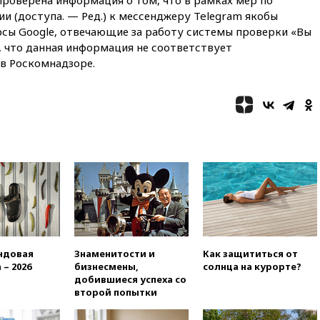
из окна
и (доступа. — Ред.) к мессенджеру Telеgram якобы
рсы Googlе, отвечающие за работу системы проверки «Вы
12:22
В России с 1 сентября
изменятся билеты на
о, что данная информация не соответствует
общественный транспорт
в Роскомнадзоре.
12:15
Иран и Оман
согласовали главные пункты
сделки по открытию
Ормузского пролива
11:58
Politico: США
восстановили обмен
разведданными с Украиной
11:58
Великобритания
расширила санкции против
России
11:37
В Ярославской области
обломки БПЛА упали в
ндовая
Знаменитости и
Как защититься от
резервуары НПЗ
 – 2026
бизнесмены,
солнца на курорте?
добившиеся успеха со
11:19
МИД России ответил на
второй попытки
критику мэра Хиросимы в
годовщину ядерной