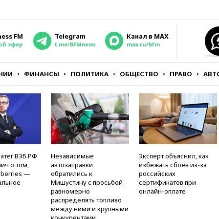
ness FM
Telegram
Канал в MAX
ой эфир
t.me/BFMnews
max.ru/bfm
НИИ
ФИНАНСЫ
ПОЛИТИКА
ОБЩЕСТВО
ПРАВО
АВТ
атег ВЭБ.РФ
Независимые
Эксперт объяснил, как
ич о том,
автозаправки
избежать сбоев из-за
berries —
обратились к
российских
альное
Мишустину с просьбой
сертификатов при
равномерно
онлайн-оплате
распределять топливо
между ними и крупными
конкурентами