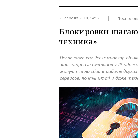
23 апреля 2018, 14:17
Технолог
Блокировки шагают
техника»
После того как Роскомнадзор объяв
это затронуло миллионы IP-адресо
жалуются на сбои в работе други
сервисов, почты Gmail и даже тех