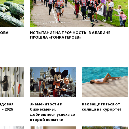
поражению Киева
09:54
МВД Германии:
инцидент с дроном в
аэропорту Лейпцига —
«сценарий гибридной атаки»
ЛОВА!
ИСПЫТАНИЕ НА ПРОЧНОСТЬ: В АЛАБИНЕ
09:32
В Тверской области
ПРОШЛА «ГОНКА ГЕРОЕВ»
обломки дрона повредили
фасад логокомплекса
Wildberries
09:18
В Ярославской области
отражена самая
массированная атака БПЛА
09:16
Трамп сообщил об
огромном запасе боеприпасов
в США
08:54
В Таиланде сегодня
ндовая
Знаменитости и
Как защититься от
прощаются с молодыми
 – 2026
бизнесмены,
солнца на курорте?
россиянами, жестоко убитыми
добившиеся успеха со
в Паттайе
второй попытки
08:26
Летчики с упавшего
самолета в Приангарье