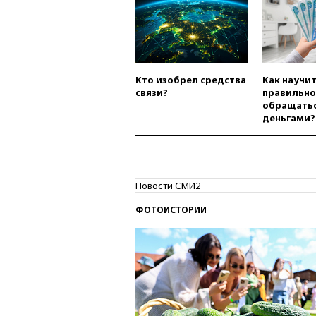
Кто изобрел средства
Как научи
связи?
правильно
обращатьс
деньгами?
Новости СМИ2
ФОТОИСТОРИИ