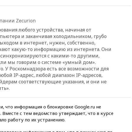
13:38
В эфире «Радиостанции
Судного дня» прозвучали три
сообщения
пании Zecurion
13:29
Восемь человек
пострадали при наезде
ования любого устройства, начиная от
автомобиля на толпу в Омске
пьютера и заканчивая холодильником, грубо
13:19
WP: Трамп определился
выходом в интернет, нужен, собственно,
со своим преемником
учают какую-то информацию из интернета. Они
 синхронизируются с какими-то другими,
13:13
СК возбудил дело по
факту гибели женщины и
сли мы говорим о системе «умный дом».
ребенка в Раменском
о. У Роскомнадзора есть все возможности для
любой IP-адрес, любой диапазон IP-адресов,
12:57
В Луганске при ракетном
ударе ВСУ по складу
йдерам соответствующие указания, и они не
пострадали пять человек
ть».
12:44
МВД: число
преступлений, связанных с
отмыванием денег, достигло
и, что информация о блокировке Google.ru не
рекордного показателя
 Вместе с тем ведомство утверждает, что в курсе
ало работу по их устранению.
12:40
В Подмосковье
женщина и трехлетний
ребенок погибли при падении
роверена информация о том, что в рамках мер по