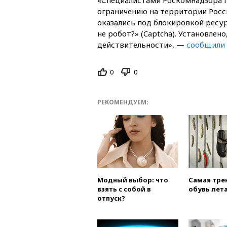
ограничению на территории Росси
оказались под блокировкой ресу
не робот?» (Captcha). Установлен
действительности», —
сообщили
0
0
РЕКОМЕНДУЕМ:
Модный выбор: что
Самая тре
взять с собой в
обувь лета
отпуск?