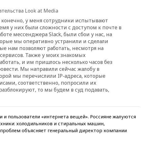
14:49
Пентагон озаботился
тельства Look at Media
критикой Трампа по поводу
дефицита боеприпасов
о, конечно, у меня сотрудники испытывают
емя у них были сложности с доступом к почте в
14:40
В Германии задержан
украинец за шпионаж на
боте мессенджера Slack, были сбои у нас, на
оборонном предприятии
торые мы оперативно устранили и сделали
ые нам позволяют работать, несмотря на
14:21
АТОР сообщила о
снижении цен на авиабилеты
-сервисов. Также у моих знакомых
в России
аботать, и им пришлось несколько часов без
овести. Мы направили сейчас жалобу в
14:19
Масштабный сбой
произошел в рунете
торой мы перечислили IP-адреса, которые
сами, соответственно, попросили их
14:14
«Ведомости»: Озон банк
 разблокируют, то мы будем в суд подавать,
не пострадает от британских
санкций
13:58
Медведев назвал
Японию вассалом США
 и пользователи «интернета вещей». Россияне жалуются
13:45
В Петербурге достроили
ехники: холодильников и стиральных машин,
новый тоннель зеленой ветки
 проблем объясняет генеральный директор компании
метро