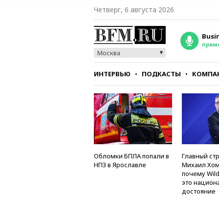
Четверг, 6 августа 2026
Busi
прям
Москва
ИНТЕРВЬЮ
ПОДКАСТЫ
КОМПА
СТИЛЬ
ТЕСТЫ
Обломки БПЛА попали в
Главный стр
НПЗ в Ярославле
Михаил Хом
почему Wild
это национ
достояние