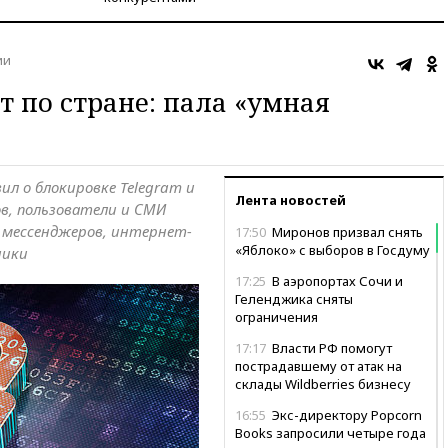
ии
 по стране: пала «умная
ил о блокировке Telegram и
Лента новостей
в, пользователи и СМИ
х мессенджеров, интернет-
17:50
Миронов призвал снять
«Яблоко» с выборов в Госдуму
ники
17:25
В аэропортах Сочи и
Геленджика сняты
ограничения
17:17
Власти РФ помогут
пострадавшему от атак на
склады Wildberries бизнесу
16:55
Экс-директору Popcorn
Books запросили четыре года