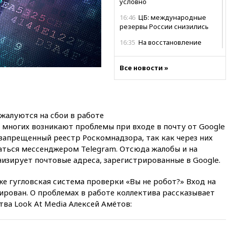
условно
16:46
ЦБ: международные
резервы России снизились
16:35
На восстановление
Херсонской области направят
6,8 млрд рублей
Все новости »
16:16
The Guardian: ученые
США создали
гипоаллергенных собак
15:45
Спутник «Электро-Л» №
 жалуются на сбои в работе
5 введен в эксплуатацию
 многих возникают проблемы при входе в почту от Google
15:35
Два человека погибли
в запрещенный реестр Роскомнадзора, так как через них
при атаках дронов ВСУ в
ться мессенджером Telegram. Отсюда жалобы и на
Брянской области
изирует почтовые адреса, зарегистрированные в Google.
15:15
В половине штатов США
зафиксирована вспышка
е гугловская система проверки «Вы не робот?» Вход на
сальмонеллеза
ирован. О проблемах в работе коллектива рассказывает
ва Look At Media Алексей Амётов:
14:57
Жара в Европе может
нанести ущерб экономике в
размере €800 млрд