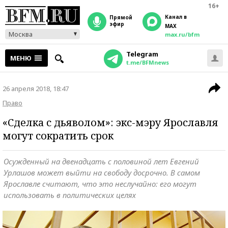
16+
Канал в
прямой
эфир
MAX
Москва
max.ru/bfm
Telegram
МЕНЮ
t.me/BFMnews
26 апреля 2018, 18:47
Право
«Сделка с дьяволом»: экс-мэру Ярославля
могут сократить срок
Осужденный на двенадцать с половиной лет Евгений
Урлашов может выйти на свободу досрочно. В самом
Ярославле считают, что это неслучайно: его могут
использовать в политических целях