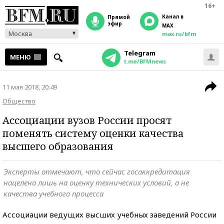
16+
Канал в
прямой
эфир
MAX
Москва
max.ru/bfm
Telegram
МЕНЮ
t.me/BFMnews
11 мая 2018, 20:49
Общество
Ассоциации вузов России просят
поменять систему оценки качества
высшего образования
Эксперты отмечают, что сейчас госаккредитация
нацелена лишь на оценку технических условий, а не
качества учебного процесса
Ассоциации ведущих высших учебных заведений России