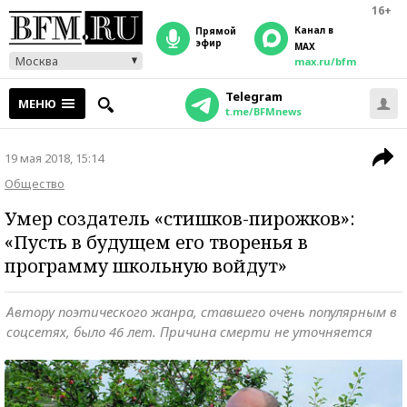
16+
Канал в
прямой
эфир
MAX
Москва
max.ru/bfm
Telegram
МЕНЮ
t.me/BFMnews
19 мая 2018, 15:14
Общество
Умер создатель «стишков-пирожков»:
«Пусть в будущем его творенья в
программу школьную войдут»
Автору поэтического жанра, ставшего очень популярным в
соцсетях, было 46 лет. Причина смерти не уточняется