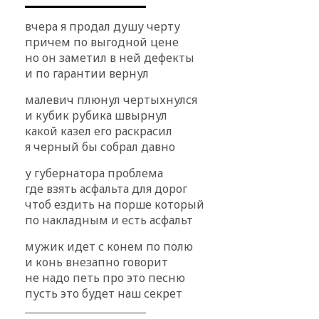
вчера я продал душу черту
причем по выгодной цене
но он заметил в ней дефекты
и по гарантии вернул
малевич плюнул чертыхнулся
и кубик рубика швырнул
какой казел его раскрасил
я черный бы собрал давно
у губернатора проблема
где взять асфальта для дорог
чтоб ездить на порше который
по накладным и есть асфальт
мужик идет с конем по полю
и конь внезапно говорит
не надо петь про это песню
пусть это будет наш секрет