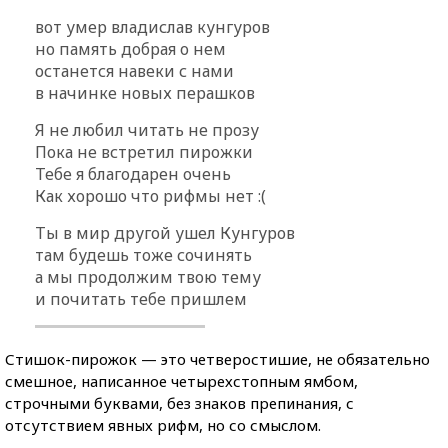
вот умер владислав кунгуров
но память добрая о нем
останется навеки с нами
в начинке новых перашков
Я не любил читать не прозу
Пока не встретил пирожки
Тебе я благодарен очень
Как хорошо что рифмы нет :(
Ты в мир другой ушел Кунгуров
там будешь тоже сочинять
а мы продолжим твою тему
и почитать тебе пришлем
Стишок-пирожок — это четверостишие, не обязательно
смешное, написанное четырехстопным ямбом,
строчными буквами, без знаков препинания, с
отсутствием явных рифм, но со смыслом.