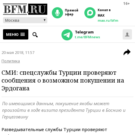
16+
Канал в
прямой
эфир
MAX
Москва
max.ru/bfm
Telegram
МЕНЮ
t.me/BFMnews
20 мая 2018, 11:57
Политика
СМИ: спецслужбы Турции проверяют
сообщения о возможном покушении на
Эрдогана
По имеющимся данным, покушение якобы может
произойти в ходе визита президента Турции в Боснию и
Герцеговину
Разведывательные службы Турции проверяют