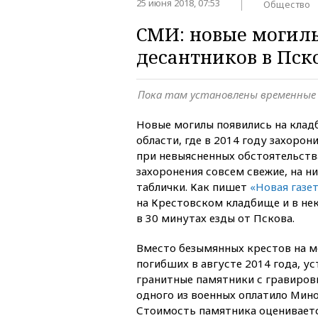
25 июня 2018, 07:53
Общество
СМИ: новые могилы
десантников в Пск
Пока там установлены временные
Новые могилы появились на клад
области, где в 2014 году захоро
при невыясненных обстоятельств
захоронения совсем свежие, на н
таблички. Как пишет
«Новая газе
на Крестовском кладбище и в не
в 30 минутах езды от Пскова.
Вместо безымянных крестов на м
погибших в августе 2014 года, у
гранитные памятники с гравиров
одного из военных оплатило Мин
Стоимость памятника оценивается