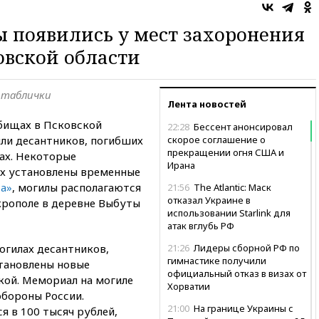
 появились у мест захоронения
овской области
 таблички
Лента новостей
бищах в Псковской
22:28
Бессент анонсировал
нили десантников, погибших
скорое соглашение о
прекращении огня США и
ах. Некоторые
Ирана
их установлены временные
та»
, могилы располагаются
21:56
The Atlantic: Маск
отказал Украине в
крополе в деревне Выбуты
использовании Starlink для
атак вглубь РФ
огилах десантников,
21:26
Лидеры сборной РФ по
гимнастике получили
становлены новые
официальный отказ в визах от
кой. Мемориал на могиле
Хорватии
обороны России.
21:00
На границе Украины с
 в 100 тысяч рублей,