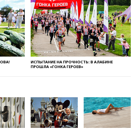
абсолютными чемпионами на
олимпиаде по ИИ
18:39
Два человека погибли в
результате удара ВСУ по
многоэтажке в Керчи
18:25
Беспилотник атаковал
турецкий сухогруз у
побережья Новороссийска
18:18
Товарооборот Китая и
ЛОВА!
ИСПЫТАНИЕ НА ПРОЧНОСТЬ: В АЛАБИНЕ
России вырос в этом году
ПРОШЛА «ГОНКА ГЕРОЕВ»
более чем на четверть
17:55
Мужчина получил
ранения при атаке дрона на
Белгородскую область
17:48
Bloomberg:
авиакомпании США обязали
проверить самолеты Boeing на
наличие трещин
17:35
В Казани пятилетний
ребенок погиб при падении из