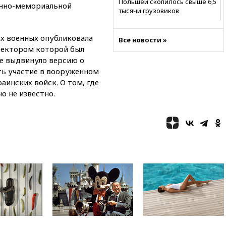
Польшей скопилось свыше 6,5
енно-мемориальной
тысячи грузовиков
20:53
Швыдкой:
«Интервидение» точно
х военных опубликовала
Все новости »
пройдет в 2026 году
иректором которой был
е выдвинуло версию о
20:45
ПВО за день сбила еще
75 украинских беспилотников
ть участие в вооруженном
над Россией
аинских войск. О том, где
о не известно.
20:35
Велосипедист погиб при
атаке FPV-дрона в
Белгородской области
20:30
Лидию Невзорову
заочно арестовали по делу о
финансировании
экстремизма
20:20
Суд США постановил
остановить строительство
бального зала в Белом доме
20:15
Сенат США одобрил
ужесточение санкций против
России и Ирана