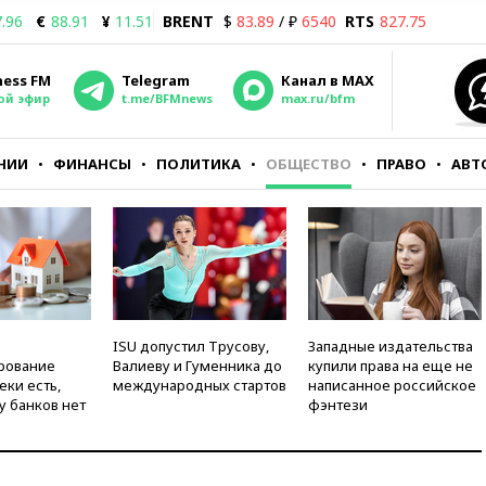
.96
€
88.91
¥
11.51
BRENT
$
83.89
/ ₽
6540
RTS
827.75
ness FM
Telegram
Канал в MAX
ой эфир
t.me/BFMnews
max.ru/bfm
НИИ
ФИНАНСЫ
ПОЛИТИКА
ОБЩЕСТВО
ПРАВО
АВТ
ISU допустил Трусову,
Западные издательства
рование
Валиеву и Гуменника до
купили права на еще не
еки есть,
международных стартов
написанное российское
у банков нет
фэнтези