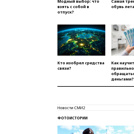
Модный выбор: что
Самая тре
взять с собой в
обувь лета
отпуск?
Кто изобрел средства
Как научи
связи?
правильно
обращатьс
деньгами?
Новости СМИ2
ФОТОИСТОРИИ