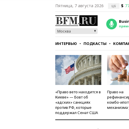
Пятница, 7 августа 2026
$
77
ЦБ
Busi
прям
Москва
ИНТЕРВЬЮ
ПОДКАСТЫ
КОМПА
СТИЛЬ
ТЕСТЫ
«Право вето находится в
Право на
Киеве» — Бовт об
рефинанси
«адских» санкциях
комбо-ипот
против РФ, которые
механизма 
поддержал Сенат США