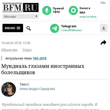
16+
Канал в
прямой
эфир
MAX
Москва
max.ru/bfm
Telegram
МЕНЮ
t.me/BFMnews
16 июля 2018, 12:46
Общество
Спорт
Актуальная тема:
ЧМ-2018
Мундиаль глазами иностранных
болельщиков
Текст:
Александра Сидорова
Футбольный праздник покидает российские города. В
воскресенье, 15 июля, Франция стала чемпионом мира,