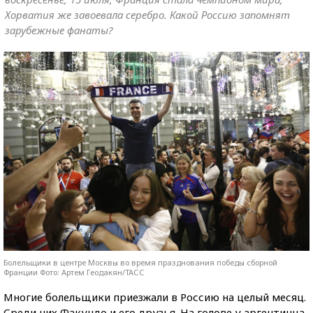
Хорватия же завоевала серебро. Какой Россию запомнят
зарубежные фанаты?
Болельщики в центре Москвы во время празднования победы сборной
Франции Фото: Артем Геодакян/ТАСС
Многие болельщики приезжали в Россию на целый месяц.
Среди них Факундо и его друзья. На голове у аргентинца