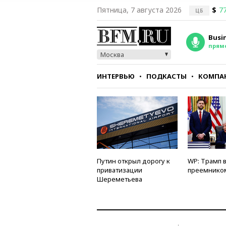
Пятница, 7 августа 2026
$
77
ЦБ
Busi
прям
Москва
ИНТЕРВЬЮ
ПОДКАСТЫ
КОМПА
СТИЛЬ
ТЕСТЫ
Путин открыл дорогу к
WP: Трамп 
приватизации
преемнико
Шереметьева