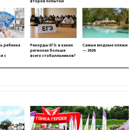
второй попытки
защиту дорог от БПЛА из
средств на ремонт
вчера, 20:00
Зеленский 8
августа посетит Сербию с
официальным визитом
вчера, 19:58
В Госдуму будет
внесен законопроект об
ть ребенка
Рекорды ЕГЭ: в каких
Самые модные пляжи
отмене ЕГЭ
регионах больше
— 2026
вчера, 19:50
Аэропорты Сочи и
я с
всего стобалльников?
Ярославля приостановили
работу
вчера, 19:35
WP: Трамп
призвал доноров-
республиканцев поддержать
Вэнса на выборах 2028 года
вчера, 19:20
Число ломбардов
в РФ превысило максимум
2022 года
вчера, 19:15
Жуковский и
аэропорт Геленджика
возобновили работу