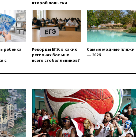
вчера, 17:50
Миронов призвал
второй попытки
снять «Яблоко» с выборов в
Госдуму
вчера, 17:45
Правительство
получит «золотую акцию» в
управлении аэропортом
Шереметьево
вчера, 17:35
Шесть человек
ть ребенка
Рекорды ЕГЭ: в каких
Самые модные пляжи
пострадали при ударе ВСУ по
регионах больше
— 2026
автобусу в Запорожской
я с
всего стобалльников?
области
вчера, 17:25
В аэропортах
Сочи и Геленджика сняты
ограничения
вчера, 17:17
Власти РФ
помогут пострадавшему от
атак на склады Wildberries
бизнесу
вчера, 16:55
Экс-директору
Popcorn Books запросили
четыре года условно