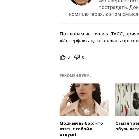
«Я совершенно н
пострадать. До
компьютерах, в этом смысл
По словам источника ТАСС, прич
«Интерфакса», загорелась оргтех
0
0
РЕКОМЕНДУЕМ:
Модный выбор: что
Самая тре
взять с собой в
обувь лета
отпуск?