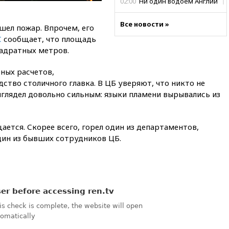
02:00
Ни один водоем Англии
не соответствует нормам
химической безопасности
Все новости »
шел пожар. Впрочем, его
01:00
Трамп: США сами
С
сообщает, что площадь
нуждаются в дальнобойных
вадратных метров.
ракетах и системах Patriot
00:01
Трамп заявил о
ных расчетов,
необходимости пополнения
ство столичного главка. В ЦБ уверяют, что никто не
арсенала США
ыглядел довольно сильным: языки пламени вырывались из
вчера, 23:28
Слуцкий призвал
признать «Яблоко»
нежелательной организацией
ается. Скорее всего, горел один из департаментов,
дин из бывших сотрудников ЦБ.
вчера, 23:15
В Смоленске
ребенок и женщина погибли
при падении деревьев во
время урагана
вчера, 22:55
В Москве в
пятницу ожидаются ливни
вчера, 22:35
Винисиус
продлил контракт с «Реалом»
до 2032 года