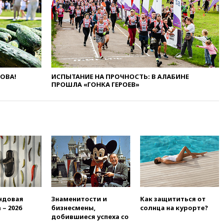
вчера, 19:00
Путин уточнил
порядок присвоения воинских
званий добровольцам
вчера, 18:50
Euractiv: восток
Финляндии приходит в упадок
без российских туристов
ЛОВА!
ИСПЫТАНИЕ НА ПРОЧНОСТЬ: В АЛАБИНЕ
вчера, 18:35
В Жуковском и
ПРОШЛА «ГОНКА ГЕРОЕВ»
аэропорту Геленджика
введены ограничения
вчера, 18:21
Зюганов
присоединился к критике
«Яблока»
вчера, 18:15
Четыре человека
пострадали при атаках ВСУ на
Белгородскую область
вчера, 18:00
Совет мира
выбрал подрядчика для
строительства военной базы в
ндовая
Знаменитости и
Как защититься от
Газе
 – 2026
бизнесмены,
солнца на курорте?
добившиеся успеха со