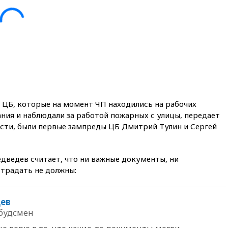
вчера, 22:28
Отказаться от
российского гражданства
станет значительно дороже
вчера, 22:20
Путин назвал 76-ю
гвардейскую десантно-
штурмовую дивизию
легендарной
вчера, 22:15
Путин заслушал
доклад о ситуации на
 ЦБ, которые на момент ЧП находились на рабочих
добропольском направлении
ания и наблюдали за работой пожарных с улицы, передает
вчера, 21:58
Генпрокуратура
ности, были первые зампреды ЦБ Дмитрий Тулин и Сергей
признала нежелательным в
РФ американский Human
Rights Foundation
ведев считает, что ни важные документы, ни
вчера, 21:35
«Аэрофлот»
традать не должны:
отменяет часть рейсов в Сочи
и Геленджик
ев
вчера, 21:25
Руслан Терновой
выиграл золото чемпионата
будсмен
Европы в прыжках с 10-
метровой вышки