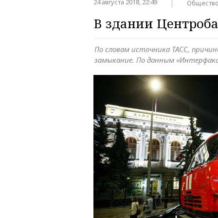
24 августа 2018, 22:49
Обществ
В здании Центроб
По словам источника ТАСС, причи
замыкание. По данным «Интерфакс