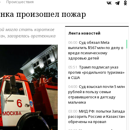
о
Происшествия
анка произошел пожар
ной могло стать короткое
Лента новостей
а», загорелась оргтехника
06:00
Суд обязал Meta
выплатить $567 млн по делу о
вреде психическому
здоровью детей
05:51
Трамп подписал указ
против «родильного туризма»
в США
04:00
Суд взыскал почти 5 млн
рублей в пользу семьи
отравившегося в детсаду
мальчика
03:00
МИД РФ: попытки Запада
рассорить Россию и Казахстан
обречены на провал