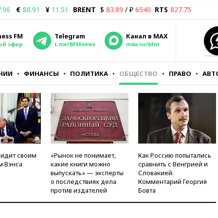
.96
€
88.91
¥
11.51
BRENT
$
83.89
/ ₽
6540
RTS
827.75
ness FM
Telegram
Канал в MAX
ой эфир
t.me/BFMnews
max.ru/bfm
НИИ
ФИНАНСЫ
ПОЛИТИКА
ОБЩЕСТВО
ПРАВО
АВТ
видит своим
«Рынок не понимает,
Как Россию попытались
м Вэнса
какие книги можно
сравнить с Венгрией и
выпускать» — эксперты
Словакией.
о последствиях дела
Комментарий Георгия
против издателей
Бовта