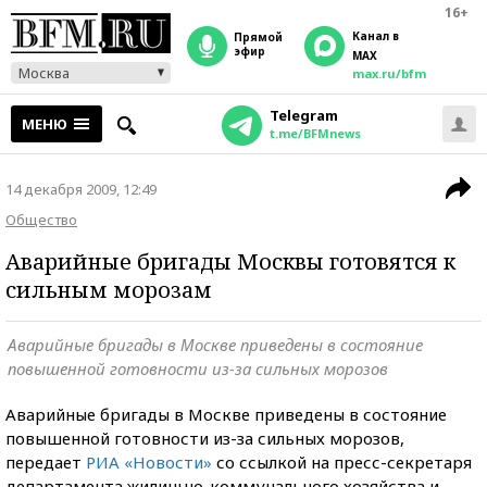
16+
Канал в
прямой
эфир
MAX
Москва
max.ru/bfm
Telegram
МЕНЮ
t.me/BFMnews
14 декабря 2009, 12:49
Общество
Аварийные бригады Москвы готовятся к
сильным морозам
Аварийные бригады в Москве приведены в состояние
повышенной готовности из-за сильных морозов
Аварийные бригады в Москве приведены в состояние
повышенной готовности из-за сильных морозов,
передает
РИА «Новости»
со ссылкой на пресс-секретаря
департамента жилищно-коммунального хозяйства и