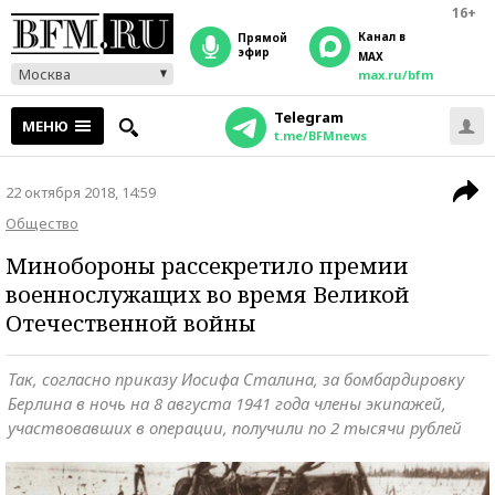
16+
Канал в
прямой
эфир
MAX
Москва
max.ru/bfm
Telegram
МЕНЮ
t.me/BFMnews
22 октября 2018, 14:59
Общество
Минобороны рассекретило премии
военнослужащих во время Великой
Отечественной войны
Так, согласно приказу Иосифа Сталина, за бомбардировку
Берлина в ночь на 8 августа 1941 года члены экипажей,
участвовавших в операции, получили по 2 тысячи рублей