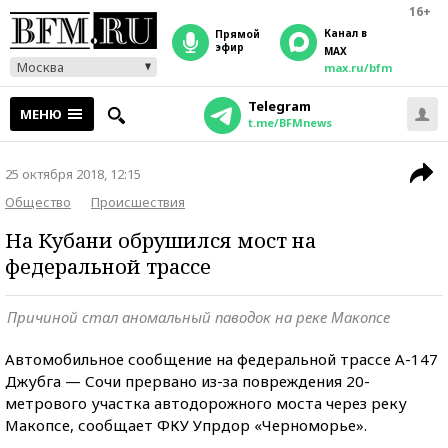
16+
Канал в
прямой
эфир
MAX
Москва
max.ru/bfm
Telegram
МЕНЮ
t.me/BFMnews
25 октября 2018, 12:15
Общество
Происшествия
На Кубани обрушился мост на
федеральной трассе
Причиной стал аномальный паводок на реке Макопсе
Автомобильное сообщение на федеральной трассе А-147
Джубга — Сочи прервано из-за повреждения 20-
метрового участка автодорожного моста через реку
Макопсе, сообщает ФКУ Упрдор «Черноморье».