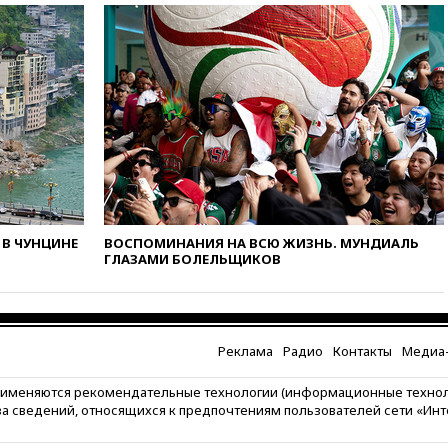
вчера, 18:15
Четыре человека
пострадали при атаках ВСУ на
Белгородскую область
вчера, 18:00
Совет мира
выбрал подрядчика для
строительства военной базы в
Газе
вчера, 17:50
Миронов призвал
снять «Яблоко» с выборов в
Госдуму
В ЧУНЦИНЕ
ВОСПОМИНАНИЯ НА ВСЮ ЖИЗНЬ. МУНДИАЛЬ
вчера, 17:45
Правительство
ГЛАЗАМИ БОЛЕЛЬЩИКОВ
получит «золотую акцию» в
управлении аэропортом
Шереметьево
вчера, 17:35
Шесть человек
пострадали при ударе ВСУ по
Реклама
Радио
Контакты
Медиа-
автобусу в Запорожской
области
рименяются рекомендательные технологии (информационные техно
за сведений, относящихся к предпочтениям пользователей сети «Ин
вчера, 17:25
В аэропортах
Сочи и Геленджика сняты