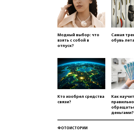
Модный выбор: что
Самая тре
взять с собой в
обувь лета
отпуск?
Кто изобрел средства
Как научи
связи?
правильно
обращатьс
деньгами?
ФОТОИСТОРИИ