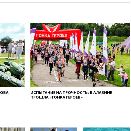
сбила еще 281 украинский
беспилотник над Россией
вчера, 20:27
Ямпольская
призвала оптимизировать
олимпиады для поступления в
вузы
вчера, 20:15
Минтранс
предложил оплачивать
защиту дорог от БПЛА из
средств на ремонт
вчера, 20:00
Зеленский 8
августа посетит Сербию с
официальным визитом
вчера, 19:58
В Госдуму будет
ЛОВА!
ИСПЫТАНИЕ НА ПРОЧНОСТЬ: В АЛАБИНЕ
внесен законопроект об
ПРОШЛА «ГОНКА ГЕРОЕВ»
отмене ЕГЭ
вчера, 19:50
Аэропорты Сочи и
Ярославля приостановили
работу
вчера, 19:35
WP: Трамп