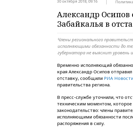
30 октября 2018, 09:16
Политик
Александр Осипов 
Забайкалья в отст
Члены регионального правительс
исполняющими обязанности до тех
губернатора не выяснит уровень 
Временно исполняющий обязаннос
края Александр Осипов отправил
отставку, сообщили
РИА Новост
правительства региона.
В пресс-службе уточнили, что отс
техническим моментом, которое
законодательство: члены правит
исполняющими обязанности посл
распоряжения в силу.