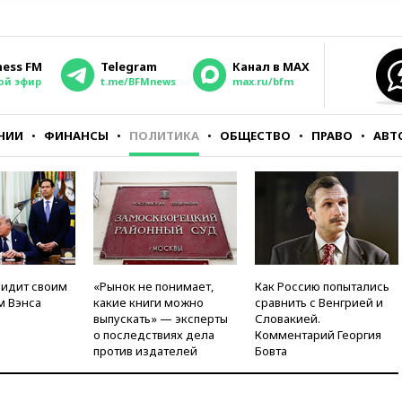
ness FM
Telegram
Канал в MAX
ой эфир
t.me/BFMnews
max.ru/bfm
НИИ
ФИНАНСЫ
ПОЛИТИКА
ОБЩЕСТВО
ПРАВО
АВТ
видит своим
«Рынок не понимает,
Как Россию попытались
м Вэнса
какие книги можно
сравнить с Венгрией и
выпускать» — эксперты
Словакией.
о последствиях дела
Комментарий Георгия
против издателей
Бовта