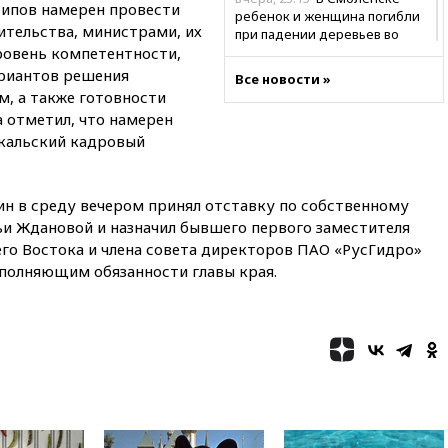
сипов намерен провести
ребенок и женщина погибли
ительства, министрами, их
при падении деревьев во
ровень компетентности,
время урагана
ариантов решения
Все новости »
вчера, 22:55
В Москве в
, а также готовности
пятницу ожидаются ливни
а отметил, что намерен
вчера, 22:35
Винисиус
кальский кадровый
продлил контракт с «Реалом»
до 2032 года
вчера, 22:28
Отказаться от
н в среду вечером принял отставку по собственному
российского гражданства
ьи Ждановой и назначил бывшего первого заместителя
станет значительно дороже
го Востока и члена совета директоров ПАО «РусГидро»
вчера, 22:20
Путин назвал 76-ю
полняющим обязанности главы края.
гвардейскую десантно-
штурмовую дивизию
легендарной
вчера, 22:15
Путин заслушал
доклад о ситуации на
добропольском направлении
вчера, 21:58
Генпрокуратура
признала нежелательным в