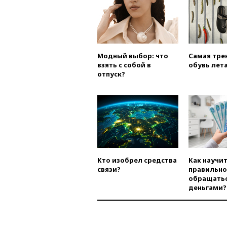
Модный выбор: что
Самая тре
взять с собой в
обувь лета
отпуск?
Кто изобрел средства
Как научи
связи?
правильно
обращатьс
деньгами?