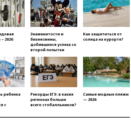
призвал доноров-
республиканцев поддержать
Вэнса на выборах 2028 года
вчера, 19:20
Число ломбардов
в РФ превысило максимум
2022 года
ндовая
Знаменитости и
Как защититься от
 – 2026
бизнесмены,
солнца на курорте?
вчера, 19:15
Жуковский и
добившиеся успеха со
аэропорт Геленджика
второй попытки
возобновили работу
вчера, 19:00
Путин уточнил
порядок присвоения воинских
званий добровольцам
вчера, 18:50
Euractiv: восток
Финляндии приходит в упадок
без российских туристов
ть ребенка
Рекорды ЕГЭ: в каких
Самые модные пляжи
вчера, 18:35
В Жуковском и
регионах больше
— 2026
аэропорту Геленджика
я с
всего стобалльников?
введены ограничения
вчера, 18:21
Зюганов
присоединился к критике
«Яблока»