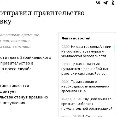
а
отправил правительство
авку
тва станут временно
Лента новостей
 пор, пока врио
их соответствия
02:00
Ни один водоем Англии
не соответствует нормам
химической безопасности
ти главы Забайкальского
 правительство в
01:00
Трамп: США сами
и
в пресс-службе
нуждаются в дальнобойных
ракетах и системах Patriot
00:01
Трамп заявил о
тавка является
необходимости пополнения
 диктует
арсенала США
ельства станут временно
вчера, 23:28
Слуцкий призвал
е вступления
признать «Яблоко»
нежелательной организацией
вчера, 23:15
В Смоленске