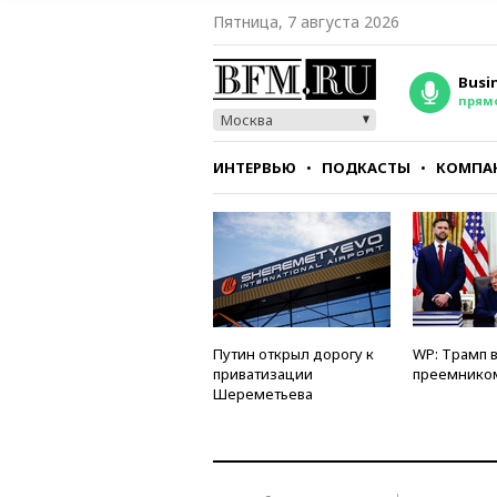
Пятница, 7 августа 2026
Busi
прям
Москва
ИНТЕРВЬЮ
ПОДКАСТЫ
КОМПА
СТИЛЬ
ТЕСТЫ
Путин открыл дорогу к
WP: Трамп 
приватизации
преемнико
Шереметьева