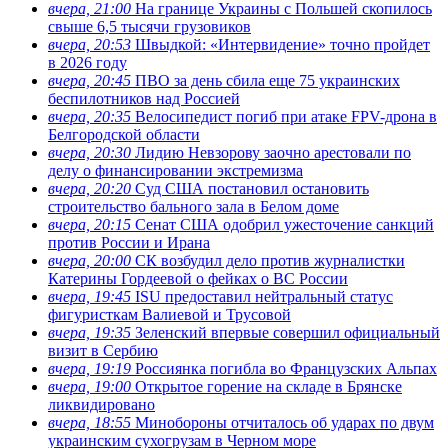
вчера, 21:00
На границе Украины с Польшей скопилось
свыше 6,5 тысячи грузовиков
вчера, 20:53
Швыдкой: «Интервидение» точно пройдет
в 2026 году
вчера, 20:45
ПВО за день сбила еще 75 украинских
беспилотников над Россией
вчера, 20:35
Велосипедист погиб при атаке FPV-дрона в
Белгородской области
вчера, 20:30
Лидию Невзорову заочно арестовали по
делу о финансировании экстремизма
вчера, 20:20
Суд США постановил остановить
строительство бального зала в Белом доме
вчера, 20:15
Сенат США одобрил ужесточение санкций
против России и Ирана
вчера, 20:00
СК возбудил дело против журналистки
Катерины Гордеевой о фейках о ВС России
вчера, 19:45
ISU предоставил нейтральный статус
фигуристкам Валиевой и Трусовой
вчера, 19:35
Зеленский впервые совершил официальный
визит в Сербию
вчера, 19:19
Россиянка погибла во Французских Альпах
вчера, 19:00
Открытое горение на складе в Брянске
ликвидировано
вчера, 18:55
Минобороны отчиталось об ударах по двум
украинским сухогрузам в Черном море