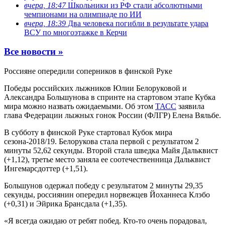
вчера, 18:47
Школьники из РФ стали абсолютными
чемпионами на олимпиаде по ИИ
вчера, 18:39
Два человека погибли в результате удара
ВСУ по многоэтажке в Керчи
Все новости »
Россияне опередили соперников в финской Руке
Победы российских лыжников Юлии Белоруковой и
Александра Большунова в спринте на стартовом этапе Кубка
мира можно назвать ожидаемыми. Об этом
ТАСС
заявила
глава Федерации лыжных гонок России (ФЛГР) Елена Вяльбе.
В субботу в финской Руке стартовал Кубок мира
сезона-2018/19. Белорукова стала первой с результатом 2
минуты 52,62 секунды. Второй стала шведка Майя Дальквист
(+1,12), третье место заняла ее соотечественница Дальквист
Ингемарсдоттер (+1,51).
Большунов одержал победу с результатом 2 минуты 29,35
секунды, россиянин опередил норвежцев Йоханнеса Клэбо
(+0,31) и Эйрика Брансдала (+1,35).
«Я всегда ожидаю от ребят побед. Кто-то очень порадовал,