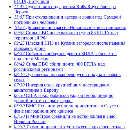
БПЛА, потушили
11:47
Суд оставил под арестом Rolls-Royce блогера
Лерчек
11:07
При столкновении катера и лодки под Самарой
погибли два человека
10:27
Движение по трассе «Новороссия» восстановлено
09:55
Силы ПВО перехватили за утро 85 БПЛА над
территорией РФ
09:25
Ильский НПЗ на Кубани загорелся после падения
обломков дрона
08:57
Собянин сообщил о девяти БПЛА, сбитых на
подлете к Москве
08:42
Силы ПВО сбили почти 400 БПЛА над
российскими регионами
08:16
Лукашенко призвал белорусов покупать избы в
селах
07:30
Нигерия стала крупнейшим поставщиком
авиатоплива в Европу
06:30
США и Колумбия обсуждают координацию
усилий против наркотрафика
05:30
ВМС Испании усилили присутствие в Сеуте на
фоне миграционного кризиса
03:30
В Минстрое сравнили качество жилья в Нью-
Йорке и России
02:30
Трамп попросил отпустить его с круглого стола в