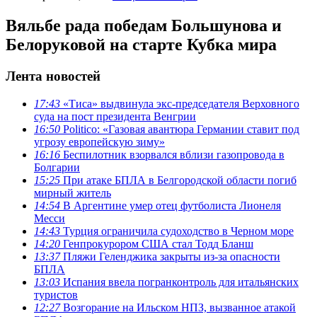
Вяльбе рада победам Большунова и
Белоруковой на старте Кубка мира
Лента новостей
17:43
«Тиса» выдвинула экс-председателя Верховного
суда на пост президента Венгрии
16:50
Politico: «Газовая авантюра Германии ставит под
угрозу европейскую зиму»
16:16
Беспилотник взорвался вблизи газопровода в
Болгарии
15:25
При атаке БПЛА в Белгородской области погиб
мирный житель
14:54
В Аргентине умер отец футболиста Лионеля
Месси
14:43
Турция ограничила судоходство в Черном море
14:20
Генпрокурором США стал Тодд Бланш
13:37
Пляжи Геленджика закрыты из-за опасности
БПЛА
13:03
Испания ввела погранконтроль для итальянских
туристов
12:27
Возгорание на Ильском НПЗ, вызванное атакой