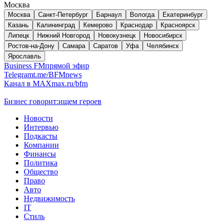
Москва
Москва
Санкт-Петербург
Барнаул
Вологда
Екатеринбург
Казань
Калининград
Кемерово
Краснодар
Красноярск
Липецк
Нижний Новгород
Новокузнецк
Новосибирск
Ростов-на-Дону
Самара
Саратов
Уфа
Челябинск
Ярославль
Business FM
прямой эфир
Telegram
t.me/BFMnews
Канал в MAX
max.ru/bfm
Бизнес говорит:
ищем героев
Новости
Интервью
Подкасты
Компании
Финансы
Политика
Общество
Право
Авто
Недвижимость
IT
Стиль