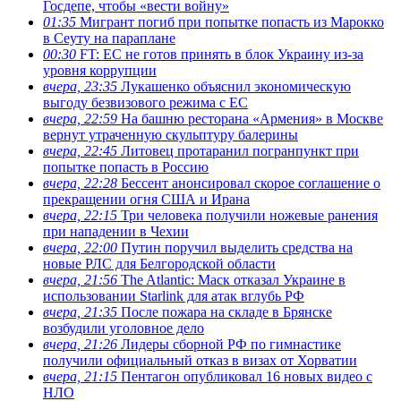
Госдепе, чтобы «вести войну»
01:35
Мигрант погиб при попытке попасть из Марокко
в Сеуту на параплане
00:30
FT: ЕС не готов принять в блок Украину из-за
уровня коррупции
вчера, 23:35
Лукашенко объяснил экономическую
выгоду безвизового режима с ЕС
вчера, 22:59
На башню ресторана «Армения» в Москве
вернут утраченную скульптуру балерины
вчера, 22:45
Литовец протаранил погранпункт при
попытке попасть в Россию
вчера, 22:28
Бессент анонсировал скорое соглашение о
прекращении огня США и Ирана
вчера, 22:15
Три человека получили ножевые ранения
при нападении в Чехии
вчера, 22:00
Путин поручил выделить средства на
новые РЛС для Белгородской области
вчера, 21:56
The Atlantic: Маск отказал Украине в
использовании Starlink для атак вглубь РФ
вчера, 21:35
После пожара на складе в Брянске
возбудили уголовное дело
вчера, 21:26
Лидеры сборной РФ по гимнастике
получили официальный отказ в визах от Хорватии
вчера, 21:15
Пентагон опубликовал 16 новых видео с
НЛО