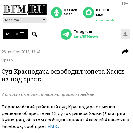
16+
Канал в
прямой
эфир
MAX
Москва
max.ru/bfm
Telegram
МЕНЮ
t.me/BFMnews
26 ноября 2018, 13:47
Право
Суд Краснодара освободил рэпера Хаски
из-под ареста
Артист был арестован на прошлой неделе
Первомайский районный суд Краснодара отменил
решение об аресте на 12 суток рэпера Хаски (Дмитрий
Кузнецов), об этом сообщил адвокат Алексей Аванесян в
Facebook, сообщает
«МК»
.