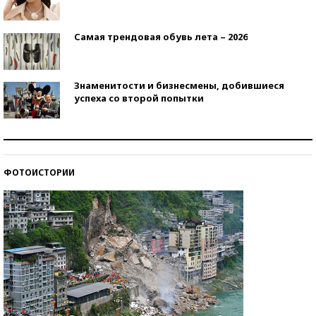
Самая трендовая обувь лета – 2026
Знаменитости и бизнесмены, добившиеся
успеха со второй попытки
Как защититься от солнца на курорте?
ФОТОИСТОРИИ
Кто изобрел средства связи?