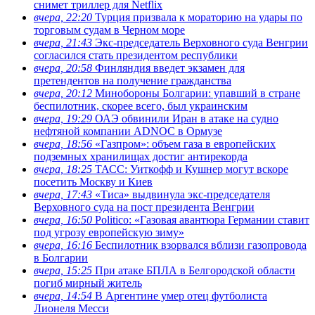
снимет триллер для Netflix
вчера, 22:20
Турция призвала к мораторию на удары по
торговым судам в Черном море
вчера, 21:43
Экс-председатель Верховного суда Венгрии
согласился стать президентом республики
вчера, 20:58
Финляндия введет экзамен для
претендентов на получение гражданства
вчера, 20:12
Минобороны Болгарии: упавший в стране
беспилотник, скорее всего, был украинским
вчера, 19:29
ОАЭ обвинили Иран в атаке на судно
нефтяной компании ADNOC в Ормузе
вчера, 18:56
«Газпром»: объем газа в европейских
подземных хранилищах достиг антирекорда
вчера, 18:25
ТАСС: Уиткофф и Кушнер могут вскоре
посетить Москву и Киев
вчера, 17:43
«Тиса» выдвинула экс-председателя
Верховного суда на пост президента Венгрии
вчера, 16:50
Politico: «Газовая авантюра Германии ставит
под угрозу европейскую зиму»
вчера, 16:16
Беспилотник взорвался вблизи газопровода
в Болгарии
вчера, 15:25
При атаке БПЛА в Белгородской области
погиб мирный житель
вчера, 14:54
В Аргентине умер отец футболиста
Лионеля Месси