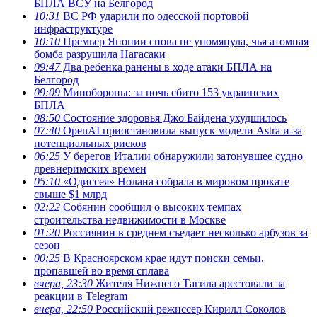
БПЛА ВСУ на Белгород
10:31
ВС РФ ударили по одесской портовой
инфраструктуре
10:10
Премьер Японии снова не упомянула, чья атомная
бомба разрушила Нагасаки
09:47
Два ребенка ранены в ходе атаки БПЛА на
Белгород
09:09
Минобороны: за ночь сбито 153 украинских
БПЛА
08:50
Состояние здоровья Джо Байдена ухудшилось
07:40
OpenAI приостановила выпуск модели Astra и-за
потенциальных рисков
06:25
У берегов Италии обнаружили затонувшее судно
древнеримских времен
05:10
«Одиссея» Нолана собрала в мировом прокате
свыше $1 млрд
02:22
Собянин сообщил о высоких темпах
строительства недвижимости в Москве
01:20
Россиянин в среднем съедает несколько арбузов за
сезон
00:25
В Красноярском крае идут поиски семьи,
пропавшей во время сплава
вчера, 23:30
Жителя Нижнего Тагила арестовали за
реакции в Теlegram
вчера, 22:50
Российский режиссер Кирилл Соколов