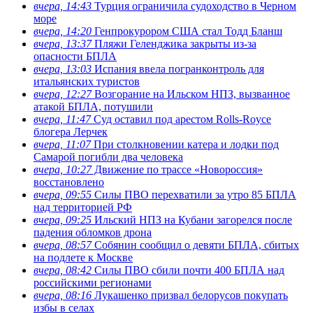
вчера, 14:43
Турция ограничила судоходство в Черном
море
вчера, 14:20
Генпрокурором США стал Тодд Бланш
вчера, 13:37
Пляжи Геленджика закрыты из-за
опасности БПЛА
вчера, 13:03
Испания ввела погранконтроль для
итальянских туристов
вчера, 12:27
Возгорание на Ильском НПЗ, вызванное
атакой БПЛА, потушили
вчера, 11:47
Суд оставил под арестом Rolls-Royce
блогера Лерчек
вчера, 11:07
При столкновении катера и лодки под
Самарой погибли два человека
вчера, 10:27
Движение по трассе «Новороссия»
восстановлено
вчера, 09:55
Силы ПВО перехватили за утро 85 БПЛА
над территорией РФ
вчера, 09:25
Ильский НПЗ на Кубани загорелся после
падения обломков дрона
вчера, 08:57
Собянин сообщил о девяти БПЛА, сбитых
на подлете к Москве
вчера, 08:42
Силы ПВО сбили почти 400 БПЛА над
российскими регионами
вчера, 08:16
Лукашенко призвал белорусов покупать
избы в селах