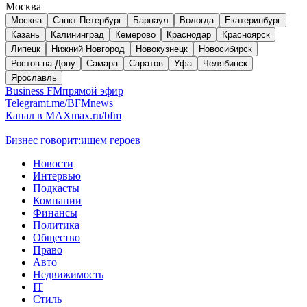
Москва
Москва
Санкт-Петербург
Барнаул
Вологда
Екатеринбург
Казань
Калининград
Кемерово
Краснодар
Красноярск
Липецк
Нижний Новгород
Новокузнецк
Новосибирск
Ростов-на-Дону
Самара
Саратов
Уфа
Челябинск
Ярославль
Business FM
прямой эфир
Telegram
t.me/BFMnews
Канал в MAX
max.ru/bfm
Бизнес говорит:
ищем героев
Новости
Интервью
Подкасты
Компании
Финансы
Политика
Общество
Право
Авто
Недвижимость
IT
Стиль