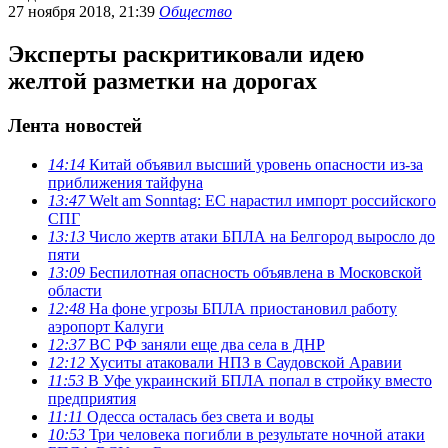
27 ноября 2018, 21:39
Общество
Эксперты раскритиковали идею
желтой разметки на дорогах
Лента новостей
14:14
Китай объявил высший уровень опасности из-за
приближения тайфуна
13:47
Welt am Sonntag: ЕС нарастил импорт российского
СПГ
13:13
Число жертв атаки БПЛА на Белгород выросло до
пяти
13:09
Беспилотная опасность объявлена в Московской
области
12:48
На фоне угрозы БПЛА приостановил работу
аэропорт Калуги
12:37
ВС РФ заняли еще два села в ДНР
12:12
Хуситы атаковали НПЗ в Саудовской Аравии
11:53
В Уфе украинский БПЛА попал в стройку вместо
предприятия
11:11
Одесса осталась без света и воды
10:53
Три человека погибли в результате ночной атаки