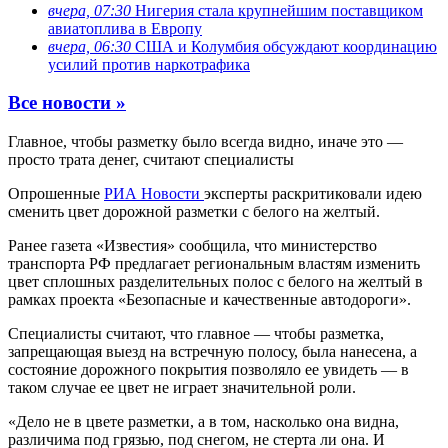
вчера, 07:30
Нигерия стала крупнейшим поставщиком
авиатоплива в Европу
вчера, 06:30
США и Колумбия обсуждают координацию
усилий против наркотрафика
Все новости »
Главное, чтобы разметку было всегда видно, иначе это —
просто трата денег, считают специалисты
Опрошенные
РИА Новости
эксперты раскритиковали идею
сменить цвет дорожной разметки с белого на желтый.
Ранее газета «Известия» сообщила, что министерство
транспорта РФ предлагает региональным властям изменить
цвет сплошных разделительных полос с белого на желтый в
рамках проекта «Безопасные и качественные автодороги».
Специалисты считают, что главное — чтобы разметка,
запрещающая выезд на встречную полосу, была нанесена, а
состояние дорожного покрытия позволяло ее увидеть — в
таком случае ее цвет не играет значительной роли.
«Дело не в цвете разметки, а в том, насколько она видна,
различима под грязью, под снегом, не стерта ли она. И