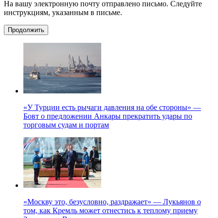
На вашу электронную почту отправлено письмо. Следуйте
инструкциям, указанным в письме.
Продолжить
«У Турции есть рычаги давления на обе стороны» —
Бовт о предложении Анкары прекратить удары по
торговым судам и портам
«Москву это, безусловно, раздражает» — Лукьянов о
том, как Кремль может отнестись к теплому приему