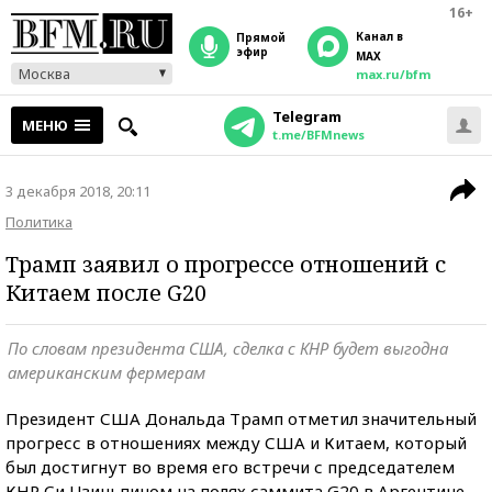
16+
Канал в
прямой
эфир
MAX
Москва
max.ru/bfm
Telegram
МЕНЮ
t.me/BFMnews
3 декабря 2018, 20:11
Политика
Трамп заявил о прогрессе отношений с
Китаем после G20
По словам президента США, сделка с КНР будет выгодна
американским фермерам
Президент США Дональда Трамп отметил значительный
прогресс в отношениях между США и Китаем, который
был достигнут во время его встречи с председателем
КНР Си Цзиньпином на полях саммита G20 в Аргентине.