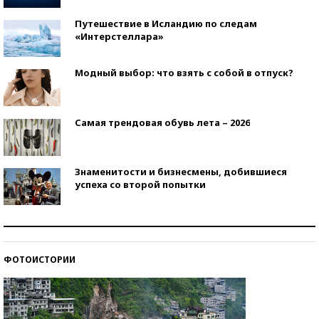
Путешествие в Исландию по следам
«Интерстеллара»
Модный выбор: что взять с собой в отпуск?
Самая трендовая обувь лета – 2026
Знаменитости и бизнесмены, добившиеся
успеха со второй попытки
Как защититься от солнца на курорте?
ФОТОИСТОРИИ
Кто изобрел средства связи?