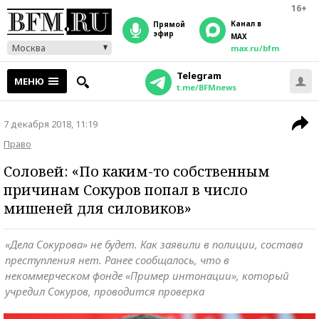
16+
Канал в
прямой
эфир
MAX
Москва
max.ru/bfm
Telegram
МЕНЮ
t.me/BFMnews
7 декабря 2018, 11:19
Право
Соловей: «По каким-то собственным
причинам Сокуров попал в число
мишеней для силовиков»
«Дела Сокурова» не будет. Как заявили в полиции, состава
преступления нет. Ранее сообщалось, что в
некоммерческом фонде «Пример интонации», который
учредил Сокуров, проводится проверка