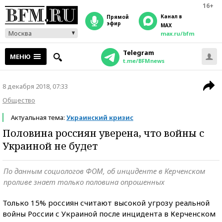
16+
Канал в
прямой
эфир
MAX
Москва
max.ru/bfm
Telegram
МЕНЮ
t.me/BFMnews
8 декабря 2018, 07:33
Общество
Актуальная тема:
Украинский кризис
Половина россиян уверена, что войны с
Украиной не будет
По данным социологов ФОМ, об инциденте в Керченском
проливе знает только половина опрошенных
Только 15% россиян считают высокой угрозу реальной
войны России с Украиной после инцидента в Керченском