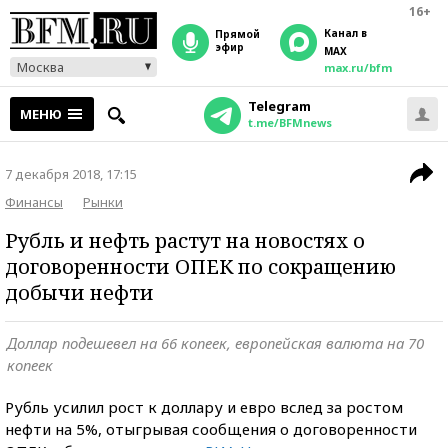
16+
Канал в
прямой
эфир
MAX
Москва
max.ru/bfm
Telegram
МЕНЮ
t.me/BFMnews
7 декабря 2018, 17:15
Финансы
Рынки
Рубль и нефть растут на новостях о
договоренности ОПЕК по сокращению
добычи нефти
Доллар подешевел на 66 копеек, европейская валюта на 70
копеек
Рубль усилил рост к доллару и евро вслед за ростом
нефти на 5%, отыгрывая сообщения о договоренности