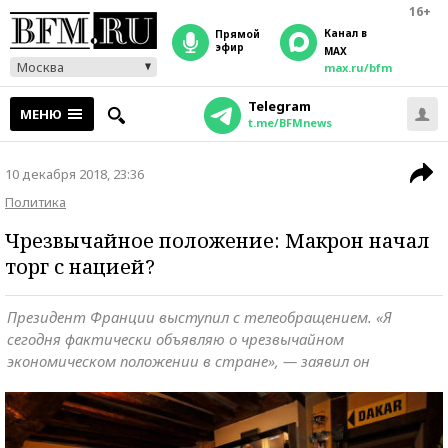
16+
Канал в
прямой
эфир
MAX
Москва
max.ru/bfm
Telegram
МЕНЮ
t.me/BFMnews
10 декабря 2018, 23:36
Политика
Чрезвычайное положение: Макрон начал
торг с нацией?
Президент Франции выступил с телеобращением. «Я
сегодня фактически объявляю о чрезвычайном
экономическом положении в стране», — заявил он