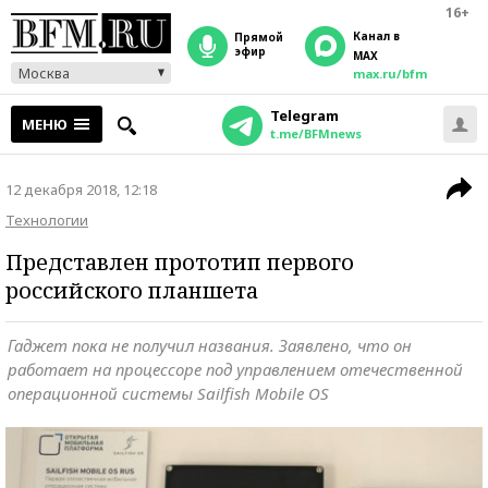
16+
Канал в
прямой
эфир
MAX
Москва
max.ru/bfm
Telegram
МЕНЮ
t.me/BFMnews
12 декабря 2018, 12:18
Технологии
Представлен прототип первого
российского планшета
Гаджет пока не получил названия. Заявлено, что он
работает на процессоре под управлением отечественной
операционной системы Sailfish Mobile OS