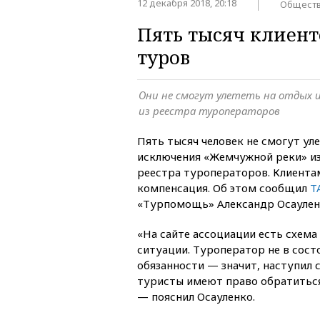
12 декабря 2018, 20:18
Общест
Пять тысяч клиен
туров
Они не смогут улететь на отдых 
из реестра туроператоров
Пять тысяч человек не смогут уле
исключения «Жемчужной реки» из
реестра туроператоров. Клиента
компенсация. Об этом сообщил
Т
«Турпомощь» Александр Осаулен
«На сайте ассоциации есть схема
ситуации. Туроператор не в сост
обязанности — значит, наступил 
туристы имеют право обратитьс
— пояснил Осауленко.