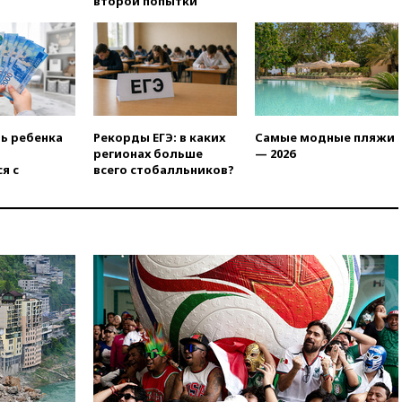
второй попытки
Ярославля приостановили
работу
вчера, 19:35
WP: Трамп
призвал доноров-
республиканцев поддержать
Вэнса на выборах 2028 года
вчера, 19:20
Число ломбардов
ть ребенка
Рекорды ЕГЭ: в каких
Самые модные пляжи
в РФ превысило максимум
регионах больше
— 2026
2022 года
я с
всего стобалльников?
вчера, 19:15
Жуковский и
аэропорт Геленджика
возобновили работу
вчера, 19:00
Путин уточнил
порядок присвоения воинских
званий добровольцам
вчера, 18:50
Euractiv: восток
Финляндии приходит в упадок
без российских туристов
вчера, 18:35
В Жуковском и
аэропорту Геленджика
введены ограничения