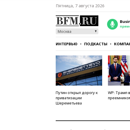
Пятница, 7 августа 2026
Busi
прям
Москва
ИНТЕРВЬЮ
ПОДКАСТЫ
КОМПА
СТИЛЬ
ТЕСТЫ
Путин открыл дорогу к
WP: Трамп 
приватизации
преемнико
Шереметьева