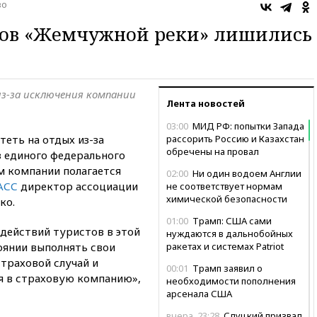
во
тов «Жемчужной реки» лишились
из-за исключения компании
Лента новостей
03:00
МИД РФ: попытки Запада
теть на отдых из-за
рассорить Россию и Казахстан
обречены на провал
 единого федерального
м компании полагается
02:00
Ни один водоем Англии
АСС
директор ассоциации
не соответствует нормам
химической безопасности
ко.
01:00
Трамп: США сами
 действий туристов в этой
нуждаются в дальнобойных
оянии выполнять свои
ракетах и системах Patriot
страховой случай и
00:01
Трамп заявил о
я в страховую компанию»,
необходимости пополнения
арсенала США
вчера, 23:28
Слуцкий призвал