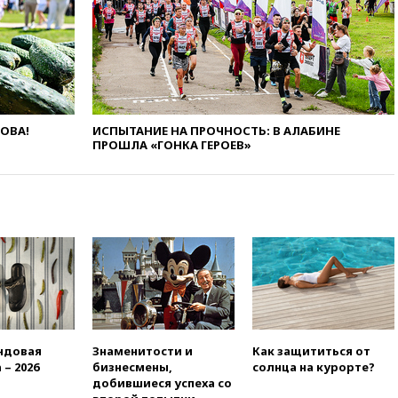
рекомендовать не посещать
Армению
вчера, 20:35
ПВО за день
сбила еще 281 украинский
беспилотник над Россией
вчера, 20:27
Ямпольская
ЛОВА!
ИСПЫТАНИЕ НА ПРОЧНОСТЬ: В АЛАБИНЕ
призвала оптимизировать
ПРОШЛА «ГОНКА ГЕРОЕВ»
олимпиады для поступления в
вузы
вчера, 20:15
Минтранс
предложил оплачивать
защиту дорог от БПЛА из
средств на ремонт
вчера, 20:00
Зеленский 8
августа посетит Сербию с
официальным визитом
вчера, 19:58
В Госдуму будет
внесен законопроект об
ндовая
Знаменитости и
Как защититься от
отмене ЕГЭ
 – 2026
бизнесмены,
солнца на курорте?
добившиеся успеха со
вчера, 19:50
Аэропорты Сочи и