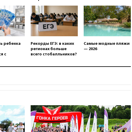
добропольском направлении
вчера, 21:58
Генпрокуратура
признала нежелательным в
РФ американский Human
Rights Foundation
вчера, 21:35
«Аэрофлот»
отменяет часть рейсов в Сочи
ть ребенка
Рекорды ЕГЭ: в каких
Самые модные пляжи
и Геленджик
регионах больше
— 2026
я с
всего стобалльников?
вчера, 21:25
Руслан Терновой
выиграл золото чемпионата
Европы в прыжках с 10-
метровой вышки
вчера, 21:10
РФ не получала
обращений о прекращении
концессии строительства ж/д
в Армении
вчера, 21:00
В России вновь
обсуждают эксперимент по
онлайн-продаже алкоголя
вчера, 20:45
Матвиенко:
россиянам могут