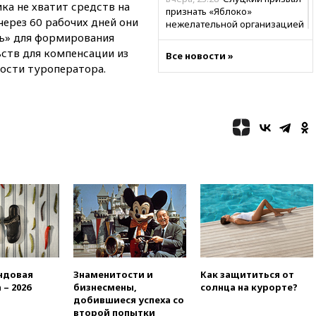
ка не хватит средств на
признать «Яблоко»
ерез 60 рабочих дней они
нежелательной организацией
ь» для формирования
вчера, 23:15
В Смоленске
ьств для компенсации из
Все новости »
ребенок и женщина погибли
ости туроператора.
при падении деревьев во
время урагана
вчера, 22:55
В Москве в
пятницу ожидаются ливни
вчера, 22:35
Винисиус
продлил контракт с «Реалом»
до 2032 года
вчера, 22:28
Отказаться от
российского гражданства
станет значительно дороже
вчера, 22:20
Путин назвал 76-ю
гвардейскую десантно-
штурмовую дивизию
легендарной
ндовая
Знаменитости и
Как защититься от
 – 2026
бизнесмены,
солнца на курорте?
вчера, 22:15
Путин заслушал
добившиеся успеха со
доклад о ситуации на
второй попытки