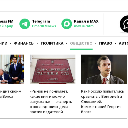
ness FM
Telegram
Канал в MAX
ой эфир
t.me/BFMnews
max.ru/bfm
НИИ
ФИНАНСЫ
ПОЛИТИКА
ОБЩЕСТВО
ПРАВО
АВТ
видит своим
«Рынок не понимает,
Как Россию попытались
м Вэнса
какие книги можно
сравнить с Венгрией и
выпускать» — эксперты
Словакией.
о последствиях дела
Комментарий Георгия
против издателей
Бовта