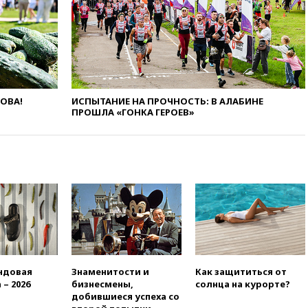
крокодила, лису и других
животных
12:51
Россия планирует
запустить групповые
безвизовые турпоездки для
Вьетнама
ЛОВА!
ИСПЫТАНИЕ НА ПРОЧНОСТЬ: В АЛАБИНЕ
12:36
Экспорт растворимого
ПРОШЛА «ГОНКА ГЕРОЕВ»
кофе из России достиг
рекордных показателей
12:30
Российские войска
взяли под контроль село
Анискино в Харьковской
области
12:15
Минцифры РФ не
планирует вводить
ограничения на доступ детей
в соцсети
11:58
Резаи: Иран не допустит
ндовая
Знаменитости и
Как защититься от
открытия второго маршрута в
 – 2026
бизнесмены,
солнца на курорте?
Ормузском проливе
добившиеся успеха со