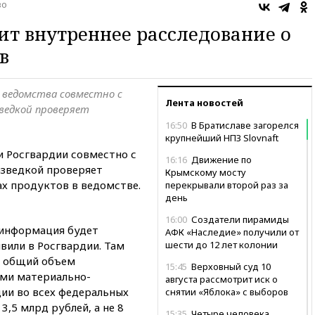
во
ит внутреннее расследование о
в
 ведомства совместно с
Лента новостей
ведкой проверяет
16:50
В Братиславе загорелся
крупнейший НПЗ Slovnaft
и Росгвардии совместно с
16:16
Движение по
азведкой проверяет
Крымскому мосту
ах продуктов в ведомстве.
перекрывали второй раз за
день
16:00
Создатели пирамиды
 информация будет
АФК «Наследие» получили от
вили в Росгвардии. Там
шести до 12 лет колонии
о общий объем
15:45
Верховный суд 10
ами материально-
августа рассмотрит иск о
дии во всех федеральных
снятии «Яблока» с выборов
3,5 млрд рублей, а не 8
15:35
Четыре человека