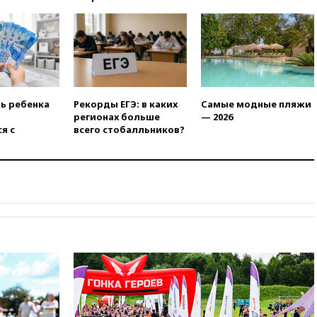
сенатора Нарусову в список
кандидатов в Совфед
13:57
Wildberries запустит
программу по открытию
партнерских хабов
13:53
Сенаторы Аргентины
одобрили скандальный
ть ребенка
Рекорды ЕГЭ: в каких
Самые модные пляжи
законопроект о частной
регионах больше
— 2026
собственности
я с
всего стобалльников?
13:36
ABC News: запасы
вооружений США достигли
крайне низкого уровня
13:16
«Родина» просит
Верховный суд снять «Яблоко»
с выборов
13:11
Путин обсудил с
президентом ОАЭ ситуацию в
Персидском заливе и на
Украине
13:09
Суд обязал москвичку
выселить из квартиры