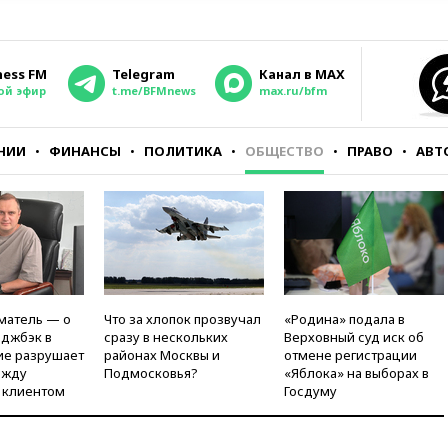
ness FM
Telegram
Канал в MAX
ой эфир
t.me/BFMnews
max.ru/bfm
НИИ
ФИНАНСЫ
ПОЛИТИКА
ОБЩЕСТВО
ПРАВО
АВТ
матель — о
Что за хлопок прозвучал
«Родина» подала в
рджбэк в
сразу в нескольких
Верховный суд иск об
ие разрушает
районах Москвы и
отмене регистрации
ежду
Подмосковья?
«Яблока» на выборах в
 клиентом
Госдуму