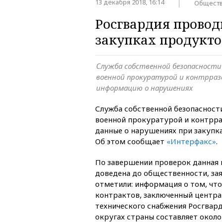
13 декабря 2018, 16:14
Общест
Росгвардия провод
закупках продукто
Служба собственной безопасности
военной прокуратурой и контрраз
информацию о нарушениях
Служба собственной безопасност
военной прокуратурой и контрр
данные о нарушениях при закупк
Об этом сообщает
«Интерфакс»
.
По завершении проверок данная
доведена до общественности, зая
отметили: информация о том, чт
контрактов, заключенный центр
технического снабжения Росгвар
округах страны составляет около 