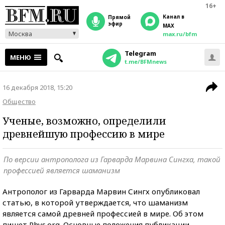
16+
Канал в
прямой
эфир
MAX
Москва
max.ru/bfm
Telegram
МЕНЮ
t.me/BFMnews
16 декабря 2018, 15:20
Общество
Ученые, возможно, определили
древнейшую профессию в мире
По версии антрополога из Гарварда Марвина Сингха, такой
профессией является шаманизм
Антрополог из Гарварда Марвин Сингх опубликовал
статью, в которой утверждается, что шаманизм
является самой древней профессией в мире. Об этом
пишет Phys.org. Основные положения публикации