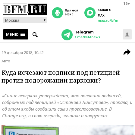
16+
Канал в
прямой
эфир
MAX
Москва
max.ru/bfm
Telegram
МЕНЮ
t.me/BFMnews
19 декабря 2018, 10:42
Авто
Куда исчезают подписи под петицией
против подорожании парковки?
«Синие ведерки» утверждают, что половина подписей,
собранных под петицией «Останови Ликсутова», пропала, и
об этом якобы сообщили сами проголосовавшие. В
Change.org, в свою очередь, заявили о накрутках