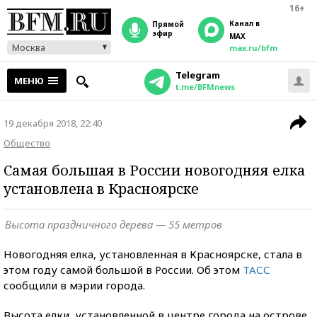
16+
Канал в
прямой
эфир
MAX
Москва
max.ru/bfm
Telegram
МЕНЮ
t.me/BFMnews
19 декабря 2018, 22:40
Общество
Самая большая в России новогодняя елка
установлена в Красноярске
Высота праздничного дерева — 55 метров
Новогодняя елка, установленная в Красноярске, стала в
этом году самой большой в России. Об этом
ТАСС
сообщили в мэрии города.
Высота елки, установленной в центре города на острове