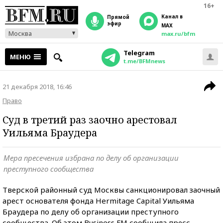
16+
Канал в
прямой
эфир
MAX
Москва
max.ru/bfm
Telegram
МЕНЮ
t.me/BFMnews
21 декабря 2018, 16:46
Право
Суд в третий раз заочно арестовал
Уильяма Браудера
Мера пресечения избрана по делу об организации
преступного сообщества
Тверской районный суд Москвы санкционировал заочный
арест основателя фонда Hermitage Capital Уильяма
Браудера по делу об организации преступного
сообщества. Об этом Business FM сообщила пресс-