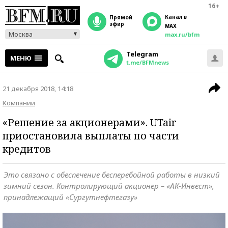
16+
Канал в
прямой
эфир
MAX
Москва
max.ru/bfm
Telegram
МЕНЮ
t.me/BFMnews
21 декабря 2018, 14:18
Компании
«Решение за акционерами». UTair
приостановила выплаты по части
кредитов
Это связано с обеспечение бесперебойной работы в низкий
зимний сезон. Контролирующий акционер – «АК-Инвест»,
принадлежащий «Сургутнефтегазу»