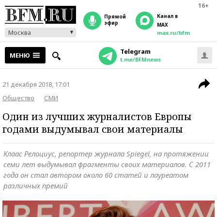
16+
Канал в
прямой
эфир
MAX
Москва
max.ru/bfm
Telegram
МЕНЮ
t.me/BFMnews
21 декабря 2018, 17:01
Общество
СМИ
Один из лучших журналистов Европы
годами выдумывал свои материалы
Клаас Релоциус, репортер журнала Spiegel, на протяжении
семи лет выдумывал фрагменты своих материалов. С 2011
года он стал автором около 60 статей и лауреатом
различных премий