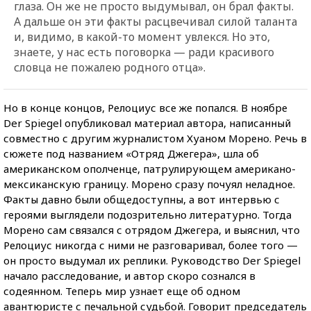
глаза. Он же не просто выдумывал, он брал факты.
А дальше он эти факты расцвечивал силой таланта
и, видимо, в какой-то момент увлекся. Но это,
знаете, у нас есть поговорка — ради красивого
словца не пожалею родного отца».
Но в конце концов, Релоциус все же попался. В ноябре
Der Spiegel опубликовал материал автора, написанный
совместно с другим журналистом Хуаном Морено. Речь в
сюжете под названием «Отряд Джегера», шла об
американском ополченце, патрулирующем американо-
мексиканскую границу. Морено сразу почуял неладное.
Факты давно были общедоступны, а вот интервью с
героями выглядели подозрительно литературно. Тогда
Морено сам связался с отрядом Джегера, и выяснил, что
Релоциус никогда с ними не разговаривал, более того —
он просто выдумал их реплики. Руководство Der Spiegel
начало расследование, и автор скоро сознался в
содеянном. Теперь мир узнает еще об одном
авантюристе с печальной судьбой. Говорит председатель