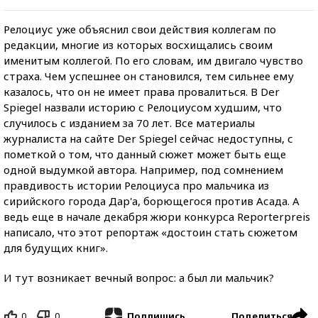
Релоциус уже объяснил свои действия коллегам по
редакции, многие из которых восхищались своим
именитым коллегой. По его словам, им двигало чувство
страха. Чем успешнее он становился, тем сильнее ему
казалось, что он не имеет права провалиться. В Der
Spiegel назвали историю с Релоциусом худшим, что
случилось с изданием за 70 лет. Все материалы
журналиста на сайте Der Spiegel сейчас недоступны, с
пометкой о том, что данный сюжет может быть еще
одной выдумкой автора. Например, под сомнением
правдивость истории Релоциуса про мальчика из
сирийского города Дар'а, борющегося против Асада. А
ведь еще в начале декабря жюри конкурса Reporterpreis
написало, что этот репортаж «достоин стать сюжетом
для будущих книг».
И тут возникает вечный вопрос: а был ли мальчик?
0
0
Поделиться
Подпишись