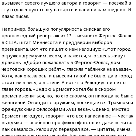
вызывает своего лучшего автора и говорит — поезжай в
эту отдаленную точку на карте и напиши нам шедевр. И
Клаас писал.
Например, большую популярность снискал его
прошлогодний репортаж из 13-тысячного Фергюс-Фоллс
в США, штат Миннесота в преддверии выборов
президента. Вот что пишет о нем Релоциус: «Этот город
окружен дремучим лесом, и кажется, что здесь живут
драконы. «Добро пожаловать в Фергюс-Фоллс, дом
чертовски хороших ребят», гласила табличка на въезде».
Хотя, как оказалось, и вывески такой не было, да и город
стоит не в лесу, а в степи. А вот что Релоциус пишет о
главе города. «Эндрю Брэмсет хотел бы в скором
времени жениться, но, по его словам, он никогда не был с
женщиной. Он ходит с оружием, восхищается Трампом и
французскими философами XVIII века». Однако, Мистер
Брэмсет негодует, говорит, что все написанное — чистая
выдумка — особенно про философов: он их даже не читал.
Как оказалось, Релоциус переврал все, — цитаты, имена,
даже названия местных кафе. Как позже признался сам