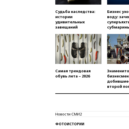
Судьба наследства:
Бизнес ух
истории
воду: заче
удивительных
суперъяхт
завещаний
субмарин
Самая трендовая
Знаменито
обувь лета – 2026
бизнесмен
добившиес
второй по
Новости СМИ2
ФОТОИСТОРИИ