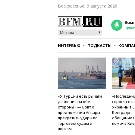
Воскресенье, 9 августа 2026
Busi
прям
Москва
ИНТЕРВЬЮ
ПОДКАСТЫ
КОМПА
СТИЛЬ
ТЕСТЫ
«У Турции есть рычаги
«Последний
давления на обе
спросят о в
стороны» — Бовт о
Украины в Е
предложении Анкары
Белград» —
прекратить удары по
обещании 
торговым судам и
помочь Кие
портам