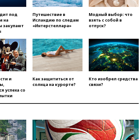
вчера, 18:25
ТАСС: Уиткофф и
одит под
Путешествие в
Модный выбор: что
Кушнер могут вскоре посетить
м на
Исландию по следам
взять с собой в
Москву и Киев
ы закупают
«Интерстеллара»
отпуск?
вчера, 17:43
«Тиса» выдвинула
ы
экс-председателя Верховного
суда на пост президента
Венгрии
вчера, 16:50
Politico: «Газовая
авантюра Германии ставит под
угрозу европейскую зиму»
вчера, 16:16
Беспилотник
сти и
Как защититься от
Кто изобрел средства
взорвался вблизи
ы,
солнца на курорте?
связи?
газопровода в Болгарии
я успеха со
пытки
вчера, 15:25
При атаке БПЛА в
Белгородской области погиб
мирный житель
вчера, 14:54
В Аргентине умер
отец футболиста Лионеля
Месси