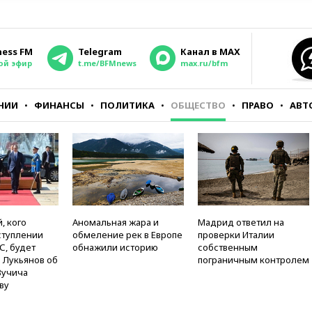
ness FM
Telegram
Канал в MAX
ой эфир
t.me/BFMnews
max.ru/bfm
НИИ
ФИНАНСЫ
ПОЛИТИКА
ОБЩЕСТВО
ПРАВО
АВТ
, кого
Аномальная жара и
Мадрид ответил на
ступлении
обмеление рек в Европе
проверки Италии
С, будет
обнажили историю
собственным
 Лукьянов об
пограничным контролем
Вучича
ву