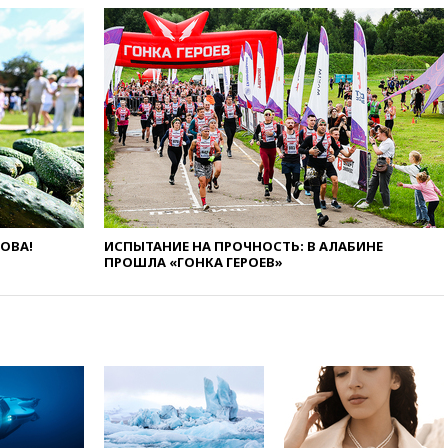
торговым судам в Черном
море
вчера, 21:43
Экс-
председатель Верховного
суда Венгрии согласился стать
президентом республики
вчера, 20:58
Финляндия
введет экзамен для
претендентов на получение
гражданства
вчера, 20:12
Минобороны
Болгарии: упавший в стране
ЛОВА!
ИСПЫТАНИЕ НА ПРОЧНОСТЬ: В АЛАБИНЕ
беспилотник, скорее всего,
ПРОШЛА «ГОНКА ГЕРОЕВ»
был украинским
вчера, 19:29
ОАЭ обвинили
Иран в атаке на судно
нефтяной компании ADNOC в
Ормузе
вчера, 18:56
«Газпром»: объем
газа в европейских подземных
хранилищах достиг
антирекорда