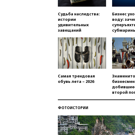
Судьба наследства:
Бизнес ух
истории
воду: заче
удивительных
суперъяхт
завещаний
субмарин
Самая трендовая
Знаменито
обувь лета – 2026
бизнесмен
добившиес
второй по
ФОТОИСТОРИИ