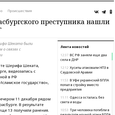
во
Происшествия
асбургского преступника нашли
Г
рифа Шеката были
Лента новостей
 о связях с
ми
12:37
ВС РФ заняли еще два
села в ДНР
рте Шерифа Шеката,
12:12
Хуситы атаковали НПЗ в
ге, видеозапись с
Саудовской Аравии
ной в РФ
11:53
В Уфе украинский БПЛА
Исламское государство»,
попал в стройку вместо
предприятия
11:11
Одесса осталась без
ечером 11 декабря рядом
света и воды
асбурге. В результате
еще 13 получили ранения.
10:53
Три человека погибли в
результате ночной атаки БПЛА