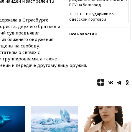
л найден и застрелен 13
ВСУ на Белгород
10:31
ВС РФ ударили по
одесской портовой
держала в Страсбурге
инфраструктуре
ориста, двух его братьев и
кий суд предъявил
10:10
Премьер Японии снова
Все новости »
 из ближнего окружения
не упомянула, чья атомная
бомба разрушила Нагасаки
ущены на свободу.
татьям о связях с
09:47
Два ребенка ранены в
 группировками, а также
ходе атаки БПЛА на Белгород
ении и передаче другому лицу оружия.
09:09
Минобороны: за ночь
сбито 153 украинских БПЛА
08:50
Состояние здоровья
Джо Байдена ухудшилось
07:40
OpenAI приостановила
выпуск модели Astra и-за
потенциальных рисков
06:25
У берегов Италии
обнаружили затонувшее
судно древнеримских времен