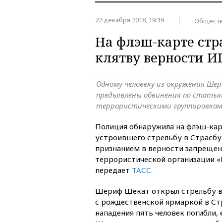
22 декабря 2018, 19:19
Общест
На флэш-карте стр
клятву верности И
Одному человеку из окружения Ше
предъявлены обвинения по статьям
террористическими группировка
Полиция обнаружила на флэш-ка
устроившего стрельбу в Страсбур
признанием в верности запрещен
террористической организации «
передает
ТАСС.
Шериф Шекат открыл стрельбу в
с рождественской ярмаркой в Стр
нападения пять человек погибли, 