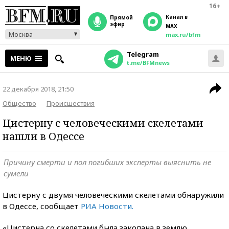
16+
Канал в
прямой
эфир
MAX
Москва
max.ru/bfm
Telegram
МЕНЮ
t.me/BFMnews
22 декабря 2018, 21:50
Общество
Происшествия
Цистерну с человеческими скелетами
нашли в Одессе
Причину смерти и пол погибших эксперты выяснить не
сумели
Цистерну с двумя человеческими скелетами обнаружили
в Одессе, сообщает
РИА Новости.
«Цистерна со скелетами была закопана в землю.