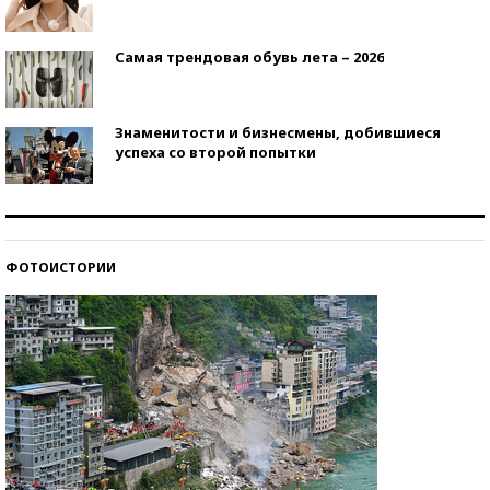
Самая трендовая обувь лета – 2026
Знаменитости и бизнесмены, добившиеся
успеха со второй попытки
Как защититься от солнца на курорте?
ФОТОИСТОРИИ
Кто изобрел средства связи?