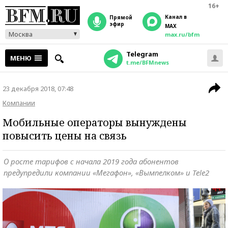
16+
Канал в
прямой
эфир
MAX
Москва
max.ru/bfm
Telegram
МЕНЮ
t.me/BFMnews
23 декабря 2018, 07:48
Компании
Мобильные операторы вынуждены
повысить цены на связь
О росте тарифов с начала 2019 года абонентов
предупредили компании «Мегафон», «Вымпелком» и Tele2