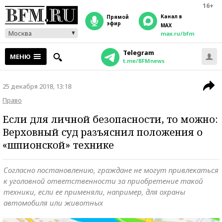
16+
Канал в
прямой
эфир
MAX
Москва
max.ru/bfm
Telegram
МЕНЮ
t.me/BFMnews
25 декабря 2018, 13:18
Право
Если для личной безопасности, то можно:
Верховный суд разъяснил положения о
«шпионской» технике
Согласно постановлению, граждане не могут привлекаться
к уголовной ответственности за приобретение такой
техники, если ее применяли, например, для охраны
автомобиля или животных