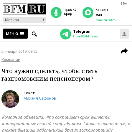
16+
Канал в
прямой
эфир
MAX
Москва
max.ru/bfm
Telegram
МЕНЮ
t.me/BFMnews
5 января 2019, 08:05
Компании
Что нужно сделать, чтобы стать
газпромовским пенсионером?
Текст:
Михаил Сафонов
Компания объявила, что сокращает срок выплаты
корпоративных пенсий сотрудникам. Сколько платят им, а
также бывшим работникам других госкорпораций?