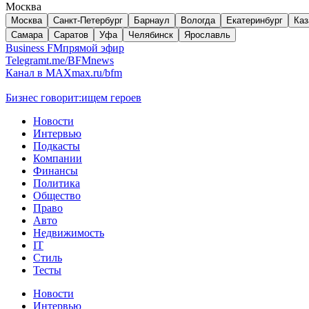
Москва
Москва
Санкт-Петербург
Барнаул
Вологда
Екатеринбург
Каз
Самара
Саратов
Уфа
Челябинск
Ярославль
Business FM
прямой эфир
Telegram
t.me/BFMnews
Канал в MAX
max.ru/bfm
Бизнес говорит:
ищем героев
Новости
Интервью
Подкасты
Компании
Финансы
Политика
Общество
Право
Авто
Недвижимость
IT
Стиль
Тесты
Новости
Интервью