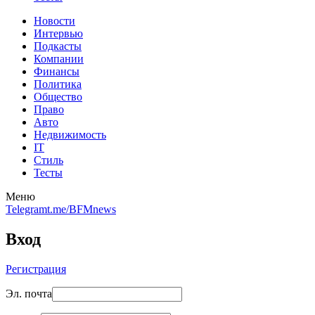
Новости
Интервью
Подкасты
Компании
Финансы
Политика
Общество
Право
Авто
Недвижимость
IT
Стиль
Тесты
Меню
Telegram
t.me/BFMnews
Вход
Регистрация
Эл. почта