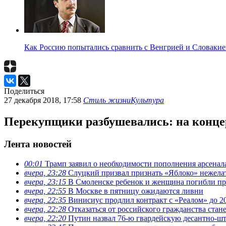
Как Россию попытались сравнить с Венгрией и Словакие
Поделиться
27 декабря 2018, 17:58
Стиль жизни
Культура
Перекупщики разбушевались: на конце
Лента новостей
00:01
Трамп заявил о необходимости пополнения арсена
вчера, 23:28
Слуцкий призвал признать «Яблоко» нежела
вчера, 23:15
В Смоленске ребенок и женщина погибли при
вчера, 22:55
В Москве в пятницу ожидаются ливни
вчера, 22:35
Винисиус продлил контракт с «Реалом» до 2
вчера, 22:28
Отказаться от российского гражданства стан
вчера, 22:20
Путин назвал 76-ю гвардейскую десантно-ш