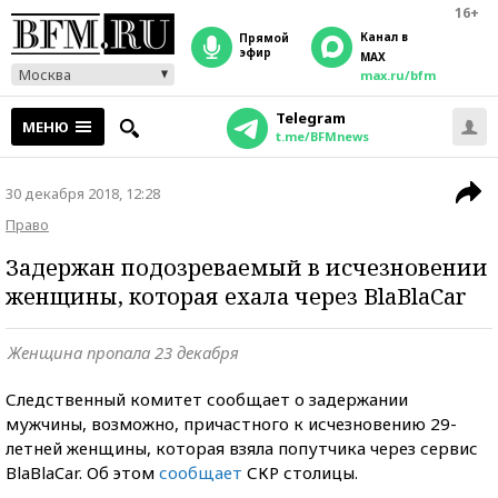
16+
Канал в
прямой
эфир
MAX
Москва
max.ru/bfm
Telegram
МЕНЮ
t.me/BFMnews
30 декабря 2018, 12:28
Право
Задержан подозреваемый в исчезновении
женщины, которая ехала через BlaBlaCar
Женщина пропала 23 декабря
Следственный комитет сообщает о задержании
мужчины, возможно, причастного к исчезновению 29-
летней женщины, которая взяла попутчика через сервис
BlaBlaCar. Об этом
сообщает
СКР столицы.