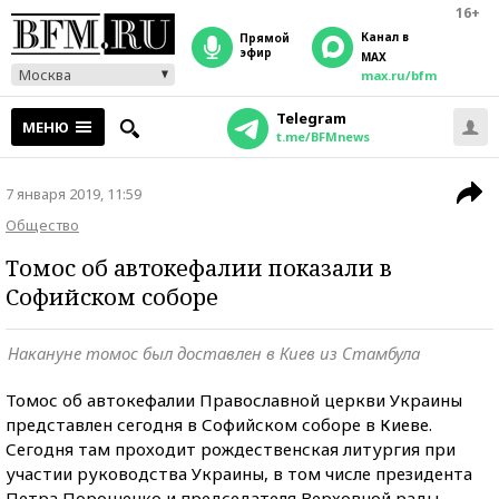
16+
Канал в
прямой
эфир
MAX
Москва
max.ru/bfm
Telegram
МЕНЮ
t.me/BFMnews
7 января 2019, 11:59
Общество
Томос об автокефалии показали в
Софийском соборе
Накануне томос был доставлен в Киев из Стамбула
Томос об автокефалии Православной церкви Украины
представлен сегодня в Софийском соборе в Киеве.
Сегодня там проходит рождественская литургия при
участии руководства Украины, в том числе президента
Петра Порошенко и председателя Верховной рады