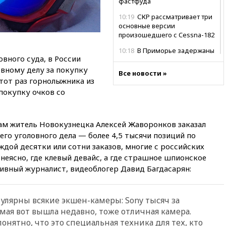
фастфуда
10:19
СКР рассматривает три
основные версии
произошедшего с Cessna-182
10:18
В Приморье задержаны
вного суда, в России
подростки, планировавшие
теракт на объекте Росгвардии
овному делу за покупку
Все новости »
тот раз горнолыжника из
09:59
The Spectator:
покупку очков со
отсутствие ракет для Patriot у
Украины приведет к
поражению Киева
там житель Новокузнецка Алексей Жаворонков заказал
09:54
МВД Германии:
его уголовного дела — более 4,5 тысячи позиций по
инцидент с дроном в
аэропорту Лейпцига —
ждой десятки или сотни заказов, многие с российских
«сценарий гибридной атаки»
 неясно, где клевый девайс, а где страшное шпионское
ивный журналист, видеоблогер Давид Багдасарян:
09:32
В Тверской области
обломки дрона повредили
фасад логокомплекса
Wildberries
улярны всякие экшен-камеры: Sony тысяч за
мая вот вышла недавно, тоже отличная камера.
09:18
В Ярославской области
понятно, что это специальная техника для тех, кто
отражена самая