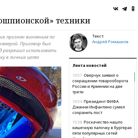
дошпионской» техники
Текст:
ик признан виновным по
Андрей Ромашков
 камерой. Приговор был
уд разрешил использовать
у в личных целях
Лента новостей
10:57
Оверчук заявил о
сокращении товарооборота
России и Армении на две
трети
10:54
Президент ФИФА
Джанни Инфантино сумел
сохранить пост
10:38
Роскачество нашло
кишечную палочку в бургерах
пяти популярных сетей