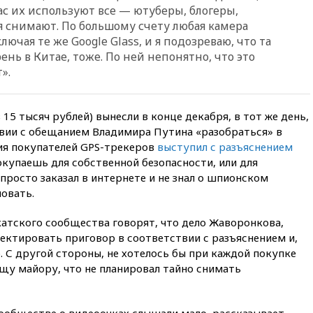
массированная атака БПЛА
ас их используют все — ютуберы, блогеры,
я снимают. По большому счету любая камера
09:16
Трамп сообщил об
лючая те же Google Glass, и я подозреваю, что та
огромном запасе боеприпасов
в США
ень в Китае, тоже. По ней непонятно, что это
».
08:54
В Таиланде сегодня
прощаются с молодыми
россиянами, жестоко убитыми
в Паттайе
5 тысяч рублей) вынесли в конце декабря, в тот же день,
твии с обещанием Владимира Путина «разобраться» в
08:26
Летчики с упавшего
ия покупателей GPS-трекеров
выступил с разъяснением
самолета в Приангарье
отделались ссадинами и
окупаешь для собственной безопасности, или для
ушибами
просто заказал в интернете и не знал о шпионском
ловать.
07:40
Таджикистан и
SpaceX/Starlink расширяют
сотрудничество в сфере
катского сообщества говорят, что дело Жаворонкова,
технологий
ректировать приговор в соответствии с разъяснением и,
. С другой стороны, не хотелось бы при каждой покупке
07:00
Силы ПВО сбили шесть
БПЛА ВСУ, летевших на
у майору, что не планировал тайно снимать
Москву
06:25
Золото подорожало до
сообществе о видеоочках слышали мало, рассказывает
$4350 за тройскую унцию