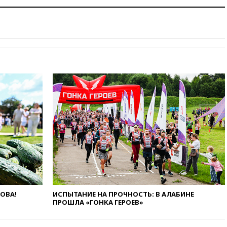
вчера, 20:47
Newsweek:
«взрывная» диарея охватила
47 из 50 штатов США
вчера, 20:35
ПВО за 12 часов
сбила 200 украинских
беспилотников
вчера, 20:20
Третий комплект
золотых медалей выиграли на
ЧЕ российские синхронистки
вчера, 20:15
ТАСС: жизни
главы «Уралдронзавода»
после взрыва ничего не
угрожает
вчера, 20:08
По всей Грузии
снова отключилось
электричество
вчера, 20:00
Зеленский связал
дефицит ракет с попыткой
ЛОВА!
ИСПЫТАНИЕ НА ПРОЧНОСТЬ: В АЛАБИНЕ
Запада принудить Киев к
ПРОШЛА «ГОНКА ГЕРОЕВ»
уступкам
вчера, 19:45
Памфилова: ЦИК