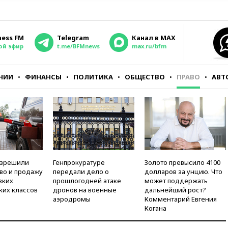
ness FM
Telegram
Канал в MAX
ой эфир
t.me/BFMnews
max.ru/bfm
НИИ
ФИНАНСЫ
ПОЛИТИКА
ОБЩЕСТВО
ПРАВО
АВТ
азрешили
Генпрокуратуре
Золото превысило 4100
во и продажу
передали дело о
долларов за унцию. Что
зких
прошлогодней атаке
может поддержать
ких классов
дронов на военные
дальнейший рост?
аэродромы
Комментарий Евгения
Когана