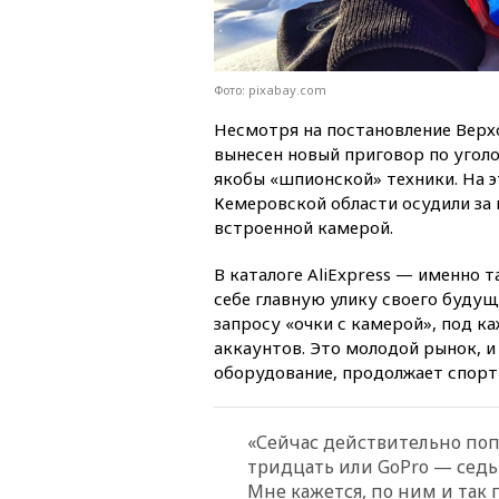
Фото: pixabay.com
Несмотря на постановление Верхо
вынесен новый приговор по угол
якобы «шпионской» техники. На э
Кемеровской области осудили за 
встроенной камерой.
В каталоге AliExpress — именно 
себе главную улику своего будущ
запросу «очки с камерой», под ка
аккаунтов. Это молодой рынок, и
оборудование, продолжает спорт
«Сейчас действительно поп
тридцать или GoPro — седь
Мне кажется, по ним и так 