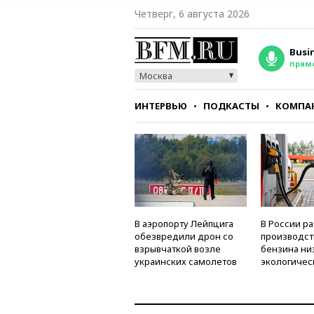
Четверг, 6 августа 2026
Busi
прям
Москва
ИНТЕРВЬЮ
ПОДКАСТЫ
КОМПА
СТИЛЬ
ТЕСТЫ
В аэропорту Лейпцига
В России р
обезвредили дрон со
производст
взрывчаткой возле
бензина ни
украинских самолетов
экологичес