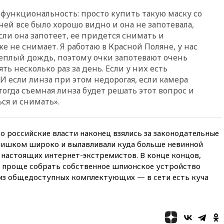
Бэтмена» показала лицо
после последней операции
функциональность: просто купить такую маску со
ней все было хорошо видно и она не запотевала,
вчера, 23:35
Российского
если она запотеет, ее придется снимать и
историка Артема Кирпиченка
арестовали в Израиле
же не снимает. Я работаю в Красной Поляне, у нас
теплый дождь, поэтому очки запотевают очень
вчера, 23:23
«Спартак»
ть несколько раз за день. Если у них есть
разгромил «Оренбург» в
Кубке России
 И если линза при этом недорогая, если камера
тогда съемная линза будет решать этот вопрос и
вчера, 23:00
Пост Дмитриева в
ся и снимать».
X о миграционном кризисе в
Сеуте набрал миллион
просмотров
о российские власти наконец взялись за законодательные
вчера, 22:49
Минпромторг:
лишком широко и вылавливали куда больше невинной
банкротство «Кванта» не
означает прекращения
 настоящих интернет-экстремистов. В конце концов,
производства телевизоров в
 проще собрать собственное шпионское устройство
РФ
из общедоступных комплектующих — в сети есть куча
вчера, 22:35
Семь грузовых
вагонов сошли с рельсов в
Оренбургской области
вчера, 22:22
Минфин: в июле