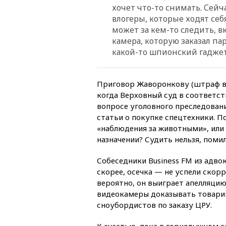
хочет что-то снимать. Сейч
влогеры, которые ходят себ
может за кем-то следить, вк
камера, которую заказал пар
какой-то шпионский гаджет
Приговор Жаворонкову (штраф в 1
когда Верховный суд в соответс
вопросе уголовного преследован
статьи о покупке спецтехники. П
«наблюдения за животными», или 
назначении? Судить нельзя, поми
Собеседники Business FM из адво
скорее, осечка — не успели скор
вероятно, он выиграет апелляцию
видеокамеры доказывать товарищ
сноубордистов по заказу ЦРУ.
К счастью, пока в горнолыжном 