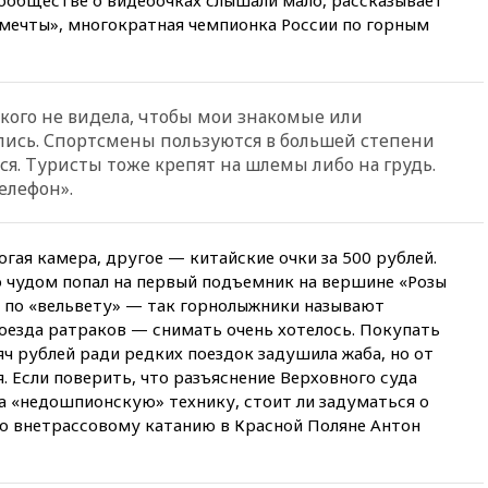
мечты», многократная чемпионка России по горным
06:01
МИД РФ: Казахстан
понимает сущность киевского
режима
05:10
Дом детства Нила
у кого не видела, чтобы мои знакомые или
Армстронга впервые за 38 лет
лись. Спортсмены пользуются в большей степени
выставили на продажу
ся. Туристы тоже крепят на шлемы либо на грудь.
04:00
Мирошник: России стоит
елефон».
быть готовой к продолжению
украинского конфликта
03:16
Трамп заявил, что
огая камера, другое — китайские очки за 500 рублей.
предпочел бы соглашение с
о чудом попал на первый подъемник на вершине «Розы
Ираном
ь по «вельвету» — так горнолыжники называют
02:06
Лантратова: судьба
оезда ратраков — снимать очень хотелось. Покупать
сотни жителей Курской
яч рублей ради редких поездок задушила жаба, но от
области все еще неизвестна
я. Если поверить, что разъяснение Верховного суда
01:10
МИД РФ: ЕС пытается
а «недошпионскую» технику, стоит ли задуматься о
сохранить мобилизационный
о внетрассовому катанию в Красной Поляне Антон
ресурс для Украины
00:05
Девочка с «маской