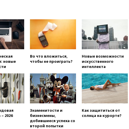
выросли нефтегазовые
доходы российского бюджета
вчера, 22:15
Аксаков: ЦБ
согласовал первый стандарт
исламского банкинга
вчера, 21:43
Организаторы
«Интервидения»
подтвердили, что конкурс
пройдет в Саудовской Аравии
ческая
Во что вложиться,
Новые возможности
вчера, 21:35
Машков: в РФ
: новые
чтобы не проиграть?
искусственного
подготовили концепцию
сти
интеллекта
развития театрального
искусства до 2035 года
вчера, 21:21
Правительство
РФ разрешило продажу
бензина старых
экологических классов
вчера, 21:15
Путин обсудил с
ндовая
Знаменитости и
Как защититься от
Машковым 150-летие Союза
 – 2026
бизнесмены,
солнца на курорте?
театральных деятелей
добившиеся успеха со
второй попытки