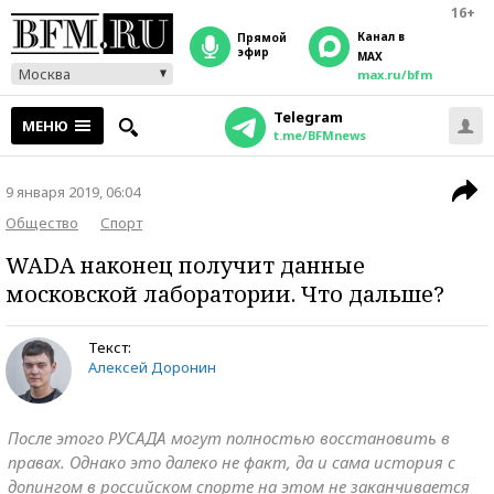
16+
Канал в
прямой
эфир
MAX
Москва
max.ru/bfm
Telegram
МЕНЮ
t.me/BFMnews
9 января 2019, 06:04
Общество
Спорт
WADA наконец получит данные
московской лаборатории. Что дальше?
Текст:
Алексей Доронин
После этого РУСАДА могут полностью восстановить в
правах. Однако это далеко не факт, да и сама история с
допингом в российском спорте на этом не заканчивается