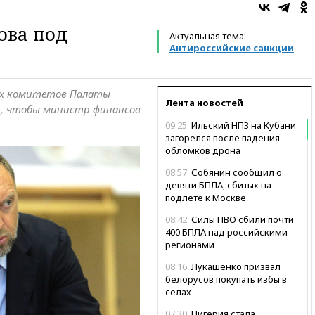
ова под
Актуальная тема:
Антироссийские санкции
ых комитетов Палаты
Лента новостей
, чтобы министр финансов
09:25
Ильский НПЗ на Кубани
загорелся после падения
обломков дрона
08:57
Собянин сообщил о
девяти БПЛА, сбитых на
подлете к Москве
08:42
Силы ПВО сбили почти
400 БПЛА над российскими
регионами
08:16
Лукашенко призвал
белорусов покупать избы в
селах
07:30
Нигерия стала