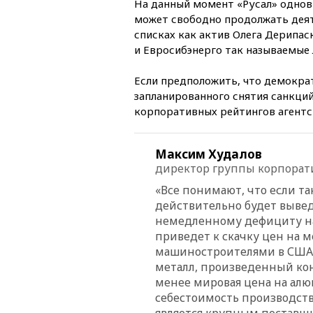
На данный момент «Русал» однов
может свободно продолжать деят
списках как актив Олега Дерипа
и Евросибэнерго так называемые 
Если предположить, что демокра
запланированного снятия санкций
корпоративных рейтингов агентс
Максим Худалов
директор группы корпорат
«Все понимают, что если та
действительно будет вывед
немедленному дефициту на 
приведет к скачку цен на м
машиностроителями в США, 
металл, произведенный кон
менее мировая цена на алю
себестоимость производства
является крупным поставщи