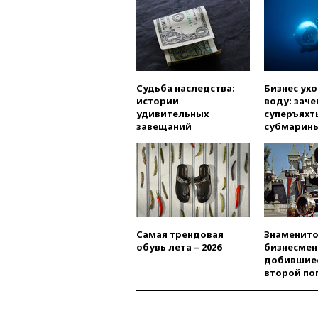
Судьба наследства:
Бизнес ух
истории
воду: заче
удивительных
суперъяхт
завещаний
субмарин
Самая трендовая
Знаменито
обувь лета – 2026
бизнесмен
добившиес
второй по