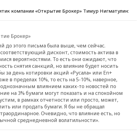
РЛС для Белгородской
области
итик компании «Открытие Брокер» Тимур Нигматулин:
вчера, 21:56
The Atlantic: Маск
отказал Украине в
использовании Starlink для
тие Брокер»
атак вглубь РФ
й до этого письма была выше, чем сейчас.
вчера, 21:35
После пожара на
складе в Брянске возбудили
соответствующий дисконт, стоимость актива в
уголовное дело
ися вероятностями. То есть они ожидают, что
ность снятия санкций, но влияние будет носить
вчера, 21:26
Лидеры сборной
РФ по гимнастике получили
ы за день котировки акций «Русала» или En+
официальный отказ в визах от
же в пределах 10%, то есть на 5-10%, наверное,
Хорватии
 однозначным влиянием каких-то новостей по
ие на 3% бумаги могут показать и на спокойном
вчера, 21:15
Пентагон
опубликовал 16 новых видео с
устим, в рамках отчетности или просто, может,
НЛО
пить или продать бумаги. Я бы не обращал
страординарное. Очевидно, что влияние есть, но
вчера, 21:00
На границе
Украины с Польшей скопилось
бычной среднедневной волатильности».
свыше 6,5 тысячи грузовиков
вчера, 20:53
Швыдкой: