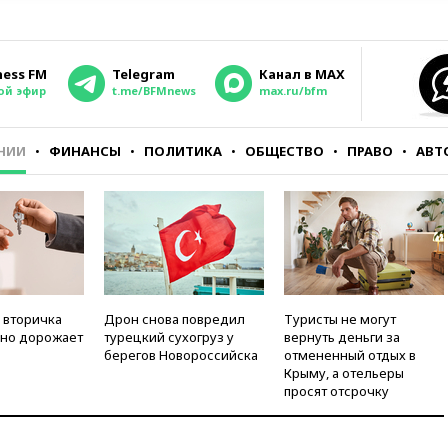
ness FM
Telegram
Канал в MAX
ой эфир
t.me/BFMnews
max.ru/bfm
НИИ
ФИНАНСЫ
ПОЛИТИКА
ОБЩЕСТВО
ПРАВО
АВТ
 вторичка
Дрон снова повредил
Туристы не могут
но дорожает
турецкий сухогруз у
вернуть деньги за
берегов Новороссийска
отмененный отдых в
Крыму, а отельеры
просят отсрочку