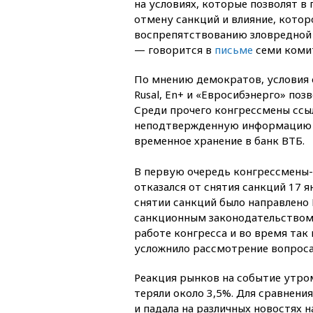
на условиях, которые позволят в
отмену санкций и влияние, котор
воспрепятствованию зловредной 
— говорится в
письме
семи коми
По мнению демократов, условия 
Rusal, En+ и «Евросибэнерго» по
Среди прочего конгрессмены ссы
неподтвержденную информацию о 
временное хранение в банк ВТБ.
В первую очередь конгрессмены
отказался от снятия санкций 17 
снятии санкций было направлено 
санкционным законодательством,
работе конгресса и во время так
усложнило рассмотрение вопроса
Реакция рынков на событие утром
теряли около 3,5%. Для сравнени
и падала на различных новостях н