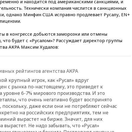
ременно и находится под американскими санкциями, и
«Интервидение» точно
пройдет в 2026 году
ельность. Технически компания числится в санкционных
ски, однако Минфин США исправно продлевает Русалу, EN+
вчера, 20:45
ПВО за день
лицензии.
сбила еще 75 украинских
беспилотников над Россией
ты в конгрессе добьются заморозки или отмены
вчера, 20:35
Велосипедист
, что будет с «Русалом»? Рассуждает директор группы
погиб при атаке FPV-дрона в
Белгородской области
тва АКРА Максим Худалов:
вчера, 20:30
Лидию Невзорову
заочно арестовали по делу о
финансировании
ивных рейтингов агентства АКРА
экстремизма
кой крупный игрок, как «Русал» вдруг
вчера, 20:20
Суд США
постановил остановить
ен с рынка по-настоящему, это приведет к
строительство бального зала в
уровне 6-7% мирового производства. И это
Белом доме
еталлы, что очень негативно будет воспринято
вчера, 20:15
Сенат США
поскольку, даже если они не потребляют сейчас
одобрил ужесточение
кретно на российских предприятиях, тем не
санкций против России и
миний вырастет на бирже. Значит, для них
Ирана
 вырастет. Не надо забывать, что «Русал»
вчера, 20:00
СК возбудил дело
ком глинозема и боксита. Пострадают крупные