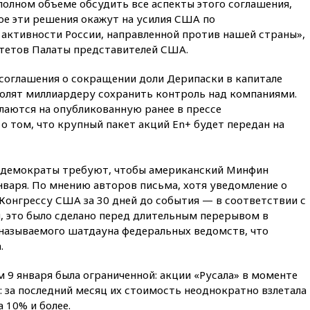
 полном объеме обсудить все аспекты этого соглашения,
коррупции
ое эти решения окажут на усилия США по
вчера, 23:35
Лукашенко
активности России, направленной против нашей страны»,
объяснил экономическую
тетов Палаты представителей США.
выгоду безвизового режима с
ЕС
соглашения о сокращении доли Дерипаски в капитале
вчера, 22:59
На башню
зволят миллиардеру сохранить контроль над компаниями.
ресторана «Армения» в
лаются на опубликованную ранее в прессе
Москве вернут утраченную
скульптуру балерины
том, что крупный пакет акций En+ будет передан на
вчера, 22:45
Литовец
протаранил погранпункт при
попытке попасть в Россию
-демократы требуют, чтобы американский Минфин
января. По мнению авторов письма, хотя уведомление о
вчера, 22:28
Бессент
Конгрессу США за 30 дней до события — в соответствии с
анонсировал скорое
 это было сделано перед длительным перерывом в
соглашение о прекращении
огня США и Ирана
 называемого шатдауна федеральных ведомств, что
.
вчера, 22:15
Три человека
получили ножевые ранения
при нападении в Чехии
 9 января была ограниченной: акции «Русала» в моменте
я: за последний месяц их стоимость неоднократно взлетала
вчера, 22:00
Путин поручил
а 10% и более.
выделить средства на новые