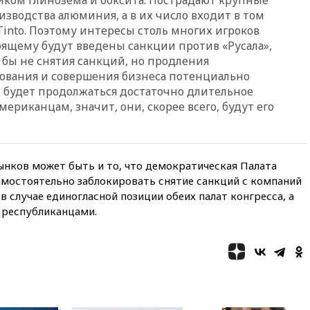
против журналистки Катерины
зводства алюминия, а в их число входит в том
Гордеевой о фейках о ВС
 Tinto. Поэтому интересы столь многих игроков
России
тоящему будут введены санкции против «Русала»,
вчера, 19:45
ISU предоставил
 бы не снятия санкций, но продления
нейтральный статус
вания и совершения бизнеса потенциально
фигуристкам Валиевой и
будет продолжаться достаточно длительное
Трусовой
мериканцам, значит, они, скорее всего, будут его
вчера, 19:35
Зеленский
.
впервые совершил
официальный визит в Сербию
вчера, 19:19
Россиянка
нков может быть и то, что демократическая Палата
погибла во Французских
мостоятельно заблокировать снятие санкций с компаний
Альпах
в случае единогласной позиции обеих палат конгресса, а
вчера, 19:00
Открытое
 республиканцами.
горение на складе в Брянске
ликвидировано
вчера, 18:55
Минобороны
отчиталось об ударах по двум
украинским сухогрузам в
Черном море