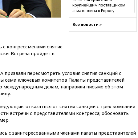
крупнейшим поставщиком
авиатоплива в Европу
06:30
США и Колумбия
Все новости »
обсуждают координацию
усилий против наркотрафика
05:30
ВМС Испании усилили
 с конгрессменами снятие
присутствие в Сеуте на фоне
миграционного кризиса
ски. Встреча пройдет в
03:30
В Минстрое сравнили
качество жилья в Нью-Йорке и
России
А призвали пересмотреть условия снятия санкций с
вы семи ключевых комитетов Палаты представителей
02:30
Трамп попросил
 по международным делам, направили письмо об этом
отпустить его с круглого стола
чину.
в Госдепе, чтобы «вести
войну»
ледующие: отказаться от снятия санкций с трех компаний
01:35
Мигрант погиб при
ести встречи с представителями конгресса; обосновать
попытке попасть из Марокко в
Сеуту на параплане
мер.
00:30
FT: ЕС не готов принять в
ись с заинтересованными членами палаты представителей
блок Украину из-за уровня