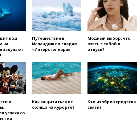
вчера, 18:47
Школьники из РФ
стали абсолютными
чемпионами на олимпиаде по
ИИ
вчера, 18:39
Два человека
погибли в результате удара
ВСУ по многоэтажке в Керчи
одит под
Путешествие в
Модный выбор: что
м на
Исландию по следам
взять с собой в
вчера, 18:25
Беспилотник
ы закупают
«Интерстеллара»
отпуск?
атаковал турецкий сухогруз у
ы
побережья Новороссийска
вчера, 18:18
Товарооборот
Китая и России вырос в этом
году более чем на четверть
вчера, 17:55
Мужчина получил
ранения при атаке дрона на
Белгородскую область
сти и
Как защититься от
Кто изобрел средства
ы,
солнца на курорте?
связи?
вчера, 17:48
Bloomberg:
я успеха со
авиакомпании США обязали
пытки
проверить самолеты Boeing на
наличие трещин
вчера, 17:35
В Казани