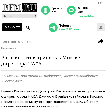
16+
Канал в
прямой
эфир
MAX
Москва
max.ru/bfm
Telegram
МЕНЮ
t.me/BFMnews
10 января 2019, 08:30
Компании
Рогозин готов принять в Москве
директора НАСА
Космос вне политики не работает, уверен руководитель
«Роскосмоса»
Глава «Роскосмоса» Дмитрий Рогозин готов встретиться
с директором НАСА Джимом Брайденстайном в России,
несмотря на отмену его приглашения в США. Об этом
Рогозин заявил в интервью
РБК
.