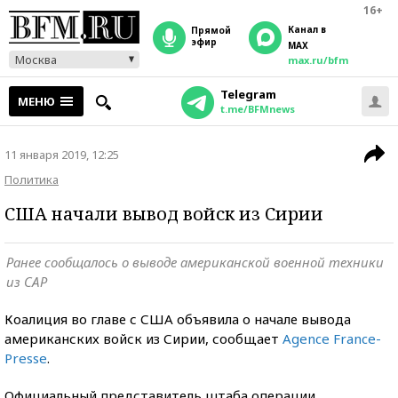
16+
Канал в
прямой
эфир
MAX
Москва
max.ru/bfm
Telegram
МЕНЮ
t.me/BFMnews
11 января 2019, 12:25
Политика
США начали вывод войск из Сирии
Ранее сообщалось о выводе американской военной техники
из САР
Коалиция во главе с США объявила о начале вывода
американских войск из Сирии, сообщает
Agence France-
Presse
.
Официальный представитель штаба операции