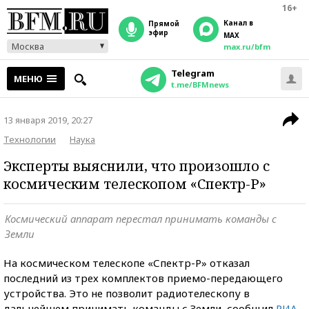
16+
Канал в
прямой
эфир
MAX
Москва
max.ru/bfm
Telegram
МЕНЮ
t.me/BFMnews
13 января 2019, 20:27
Технологии
Наука
Эксперты выяснили, что произошло с
космическим телескопом «Спектр-Р»
Космический аппарат перестал принимать команды с
Земли
На космическом телескопе «Спектр-Р» отказал
последний из трех комплектов приемо-передающего
устройства. Это не позволит радиотелескопу в
дальнейшем принимать команды с Земли, сообщил
РИА