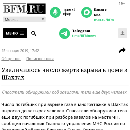
16+
Канал в
прямой
эфир
MAX
Москва
max.ru/bfm
Telegram
МЕНЮ
t.me/BFMnews
15 января 2019, 17:42
Общество
Происшествия
Увеличилось число жертв взрыва в доме в
Шахтах
Спасатели обнаружили под завалами тела еще двух человек
Число погибших при взрыве газа в многоэтажке в Шахтах
выросло до четырех человек. Спасатели обнаружили тела
еще двух погибших при разборе завалов на месте ЧП,
сообщил начальник Главного управления МЧС России по
Ростовской области Вячеслав Бутко. Остается