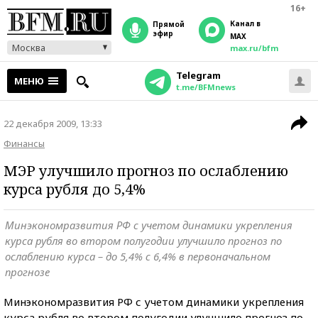
16+
Канал в
прямой
эфир
MAX
Москва
max.ru/bfm
Telegram
МЕНЮ
t.me/BFMnews
22 декабря 2009, 13:33
Финансы
МЭР улучшило прогноз по ослаблению
курса рубля до 5,4%
Минэкономразвития РФ с учетом динамики укрепления
курса рубля во втором полугодии улучшило прогноз по
ослаблению курса – до 5,4% с 6,4% в первоначальном
прогнозе
Минэкономразвития РФ с учетом динамики укрепления
курса рубля во втором полугодии улучшило прогноз по