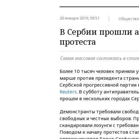
20 января 2019, 09:51
Общество
В Сербии прошли 
протеста
Самая массовая состоялась в сто
Более 10 тысяч человек приняли 
марше против президента страны
Сербской прогрессивной партии 
Reuters
. В субботу антиправител
прошли в нескольких городах Се
Демонстранты требовали свобод
свободных и честных выборов. 
скандировали лозунги c требован
Поводом к началу протестов стал
оппозиционеров Борко Стефанови