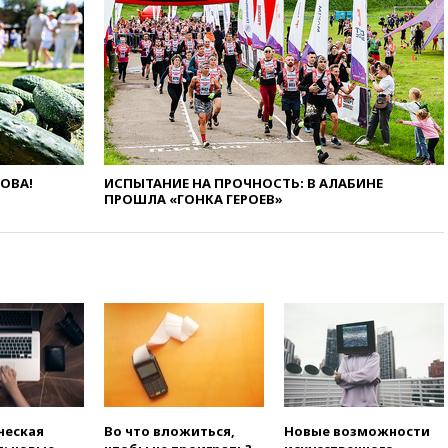
11:58
Politico: США
восстановили обмен
разведданными с Украиной
11:58
Великобритания
расширила санкции против
России
11:37
В Ярославской области
обломки БПЛА упали в
ЛОВА!
ИСПЫТАНИЕ НА ПРОЧНОСТЬ: В АЛАБИНЕ
резервуары НПЗ
ПРОШЛА «ГОНКА ГЕРОЕВ»
11:19
МИД России ответил на
критику мэра Хиросимы в
годовщину ядерной
бомбардировки
10:57
Оверчук заявил о
сокращении товарооборота
России и Армении на две
трети
10:54
Президент ФИФА
Джанни Инфантино сумел
ческая
Во что вложиться,
Новые возможности
сохранить пост