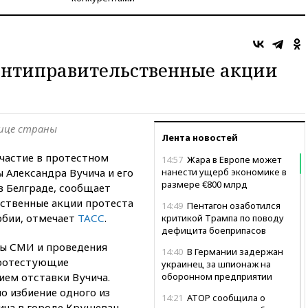
антиправительственные акции
лице страны
Лента новостей
участие в протестном
14:57
Жара в Европе может
 Александра Вучича и его
нанести ущерб экономике в
размере €800 млрд
в Белграде, сообщает
ьственные акции протеста
14:49
Пентагон озаботился
рбии, отмечает
ТАСС
.
критикой Трампа по поводу
дефицита боеприпасов
ы СМИ и проведения
14:40
В Германии задержан
Протестующие
украинец за шпионаж на
ием отставки Вучича.
оборонном предприятии
о избиение одного из
14:21
АТОР сообщила о
ча в городе Крушевац.