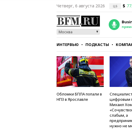
Четверг, 6 августа 2026
$
77
ЦБ
Busi
прям
Москва
ИНТЕРВЬЮ
ПОДКАСТЫ
КОМПА
СТИЛЬ
ТЕСТЫ
Обломки БПЛА попали в
Специалист
НПЗ в Ярославле
цифровым 
Михаил Хом
«Сочувство
слабым, а
предприни
нужно не м