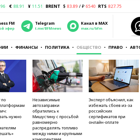
.96
€
88.91
¥
11.51
BRENT
$
83.89
/ ₽
6540
RTS
827.75
ness FM
Telegram
Канал в MAX
ой эфир
t.me/BFMnews
max.ru/bfm
НИИ
ФИНАНСЫ
ПОЛИТИКА
ОБЩЕСТВО
ПРАВО
АВТ
 по
Независимые
Эксперт объяснил, как
платформам
автозаправки
избежать сбоев из-за
ич:
обратились к
российских
вать нужно
Мишустину с просьбой
сертификатов при
равномерно
онлайн-оплате
мателям
распределять топливо
ешать»
между ними и крупными
конкурентами