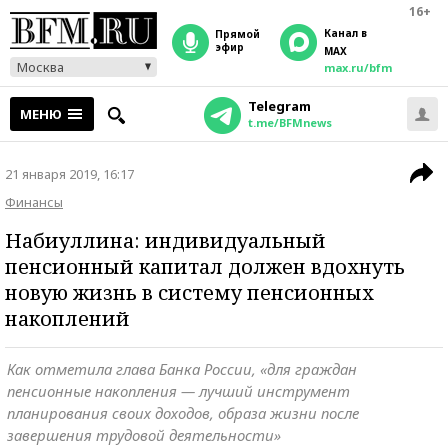
16+
Канал в
прямой
эфир
MAX
Москва
max.ru/bfm
Telegram
МЕНЮ
t.me/BFMnews
21 января 2019, 16:17
Финансы
Набиуллина: индивидуальный
пенсионный капитал должен вдохнуть
новую жизнь в систему пенсионных
накоплений
Как отметила глава Банка России, «для граждан
пенсионные накопления — лучший инструмент
планирования своих доходов, образа жизни после
завершения трудовой деятельности»